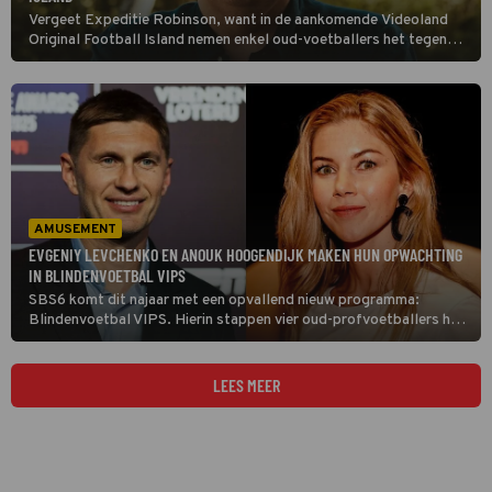
Vergeet Expeditie Robinson, want in de aankomende Videoland
Original Football Island nemen enkel oud-voetballers het tegen
elkaar op. De deelnemers zijn inmiddels bekend.
AMUSEMENT
EVGENIY LEVCHENKO EN ANOUK HOOGENDIJK MAKEN HUN OPWACHTING
IN BLINDENVOETBAL VIPS
SBS6 komt dit najaar met een opvallend nieuw programma:
Blindenvoetbal VIPS. Hierin stappen vier oud-profvoetballers het
veld op om geblinddoekt de strijd met elkaar aan te gaan.
LEES MEER