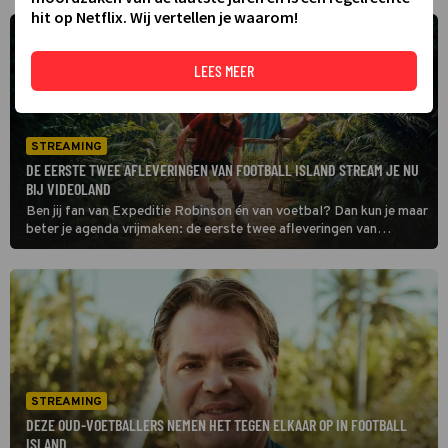
hit op Netflix. Wij vertellen je waarom!
LEES MEER
STREAMING
DE EERSTE TWEE AFLEVERINGEN VAN FOOTBALL ISLAND STREAM JE NU
BIJ VIDEOLAND
Ben jij fan van Expeditie Robinson én van voetbal? Dan kun je maar
beter je agenda vrijmaken: de eerste twee afleveringen van
Football Island zijn nu te streamen bij Videoland.
STREAMING
DEZE OUD-VOETBALLERS NEMEN HET TEGEN ELKAAR OP IN FOOTBALL
ISLAND