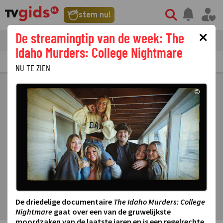
stem nu!
×
De streamingtip van de week: The
tvgids
streaming
nieuws
Idaho Murders: College Nightmare
TV GIDS
NU & STRAKS
PRIMETIME
GEMIST
LAATSTE NIEUWS
NU TE ZIEN
©
De driedelige documentaire
The Idaho Murders: College
Nightmare
gaat over een van de gruwelijkste
moordzaken van de laatste jaren en is een regelrechte