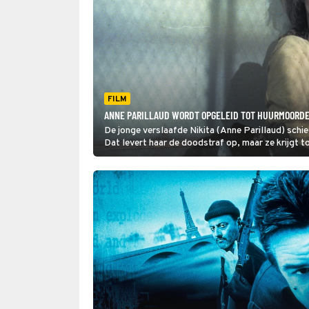
FILM
ANNE PARILLAUD WORDT OPGELEID TOT HUURMOORDEN
De jonge verslaafde Nikita (Anne Parillaud) schie
Dat levert haar de doodstraf op, maar ze krijgt t
huurmoordenaar te worden voor een geheime over