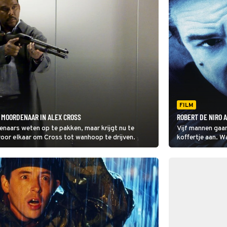
FILM
 MOORDENAAR IN ALEX CROSS
ROBERT DE NIRO 
enaars weten op te pakken, maar krijgt nu te
Vijf mannen gaan
voor elkaar om Cross tot wanhoop te drijven.
koffertje aan. Wa
wel duidelijk is: 
koffertje willen