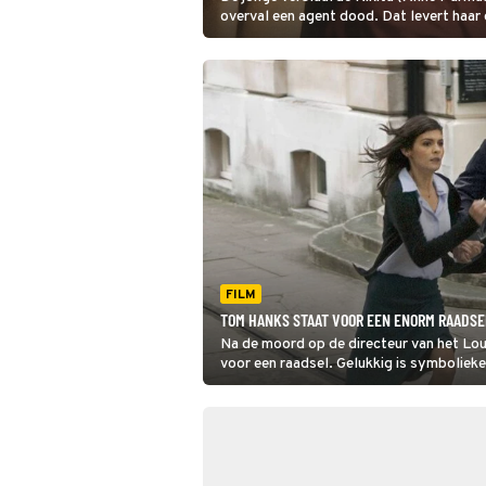
overval een agent dood. Dat levert haar
maar ze krijgt toch nog een kans op leve
huurmoordenaar te worden voor een geh
overheidsorganisatie.
FILM
TOM HANKS STAAT VOOR EEN ENORM RAADSEL
Na de moord op de directeur van het Louv
voor een raadsel. Gelukkig is symboliek