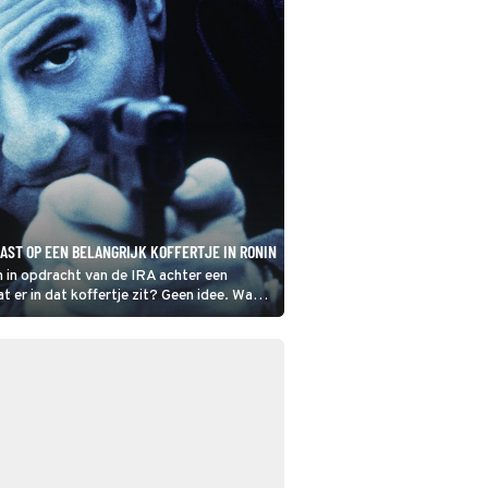
AAST OP EEN BELANGRIJK KOFFERTJE IN RONIN
 in opdracht van de IRA achter een
t er in dat koffertje zit? Geen idee. Wat
ze zijn in Ronin niet de enigen die het
 hebben.