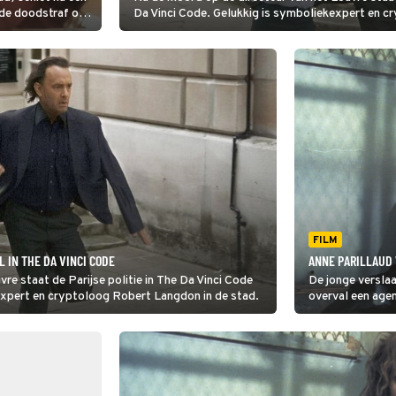
 de doodstraf op,
Da Vinci Code. Gelukkig is symboliekexpert en c
n, door
eime
FILM
 IN THE DA VINCI CODE
ANNE PARILLAUD
re staat de Parijse politie in The Da Vinci Code
De jonge verslaa
expert en cryptoloog Robert Langdon in de stad.
overval een agen
doodstraf op, ma
door huurmoorde
overheidsorgani