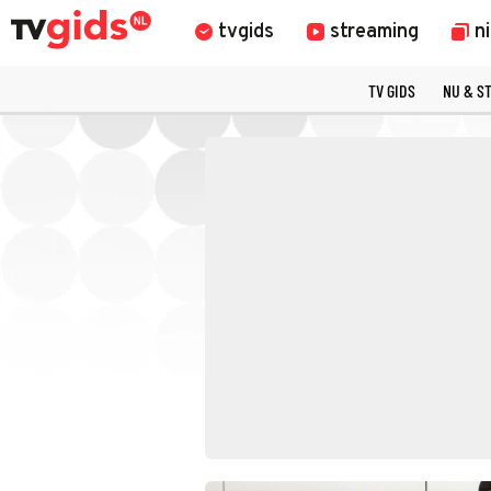
tvgids
streaming
n
TV GIDS
NU & S