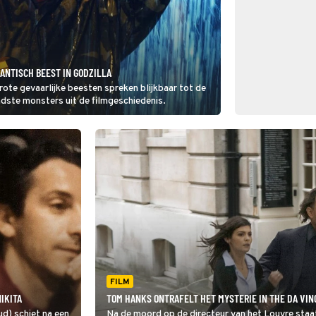
ANTISCH BEEST IN GODZILLA
rote gevaarlijke beesten spreken blijkbaar tot de
ndste monsters uit de filmgeschiedenis.
FILM
IKITA
TOM HANKS ONTRAFELT HET MYSTERIE IN THE DA VIN
ud) schiet na een
Na de moord op de directeur van het Louvre staat 