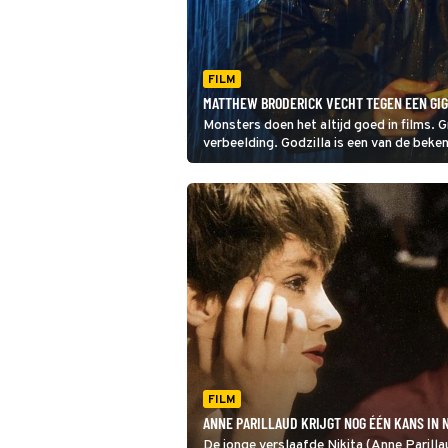
FILM
MATTHEW BRODERICK VECHT TEGEN EEN GIG
Monsters doen het altijd goed in films. G
verbeelding. Godzilla is een van de beke
FILM
ANNE PARILLAUD KRIJGT NOG ÉÉN KANS IN N
De jonge verslaafde Nikita (Anne Parilla