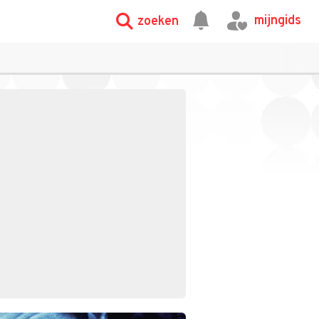
mijngids
zoeken