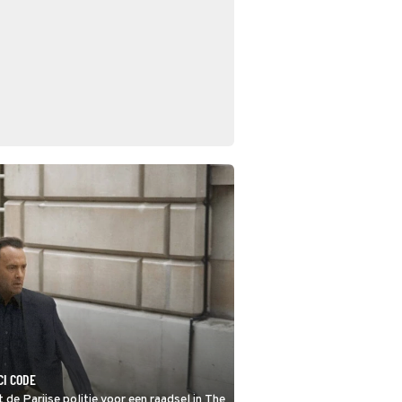
CI CODE
de Parijse politie voor een raadsel in The