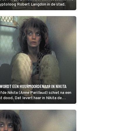
ryptoloog Robert Langdon in de stad.
 WORDT EEN HUURMOORDENAAR IN NIKITA
fde Nikita (Anne Parillaud) schiet na een
t dood. Dat levert haar in Nikita de
ar ze krijgt toch nog een kans op leven
naar te worden voor een geheime
satie.