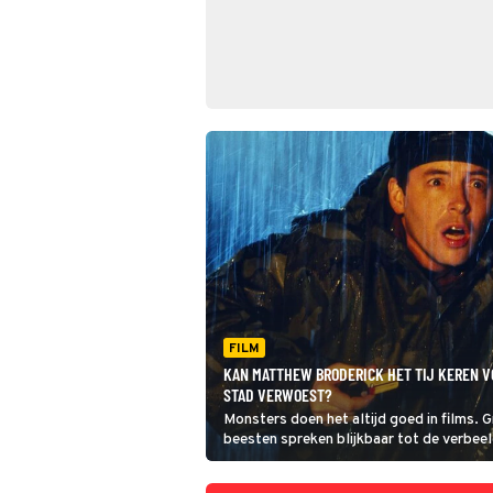
FILM
KAN MATTHEW BRODERICK HET TIJ KEREN V
STAD VERWOEST?
Monsters doen het altijd goed in films. G
beesten spreken blijkbaar tot de verbeeld
een van de bekendste monsters uit de fi