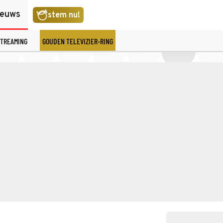
ieuws
stem nu!
TREAMING
GOUDEN TELEVIZIER-RING