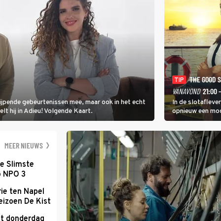
THE GOOD 
TIP
VANAVOND
21:00 
rijpende gebeurtenissen mee, maar ook in het echt
In de slotafleve
elt hij in Adieu! Volgende Kaart.
opnieuw een moo
waarbij dit keer
kapitein Marlowe 
MEER NIEUWS
e Slimste
p NPO 3
ie ten Napel
eizoen De Kist
kt donderdag