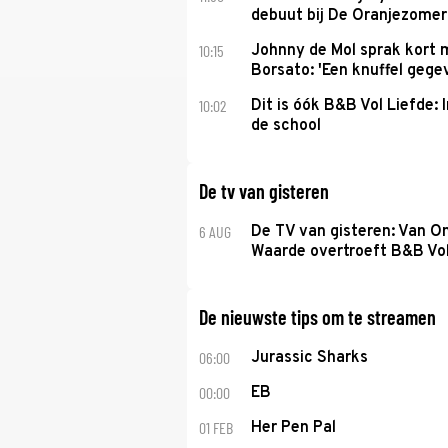
debuut bij De Oranjezomer
10:15
Johnny de Mol sprak kort 
Borsato: 'Een knuffel gege
10:02
Dit is óók B&B Vol Liefde: I
de school
De tv van gisteren
6 AUG
De TV van gisteren: Van O
Waarde overtroeft B&B Vol
De nieuwste tips om te streamen
06:00
Jurassic Sharks
00:00
EB
01 FEB
Her Pen Pal