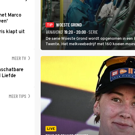
met Marco
ven'
WOESTE GROND
TIP
ris klapt uit
VANAVOND
19:20 - 20:00
· SERIE
De serie Woeste Grond wordt opgenomen in een l
Twente. Het melkveebedrijf met 160 koeien moest 
2000-gebied ligt. In de serie heerst er een gevaar
MEER TV
nschatbare
 Liefde
MEER TIPS
LIVE