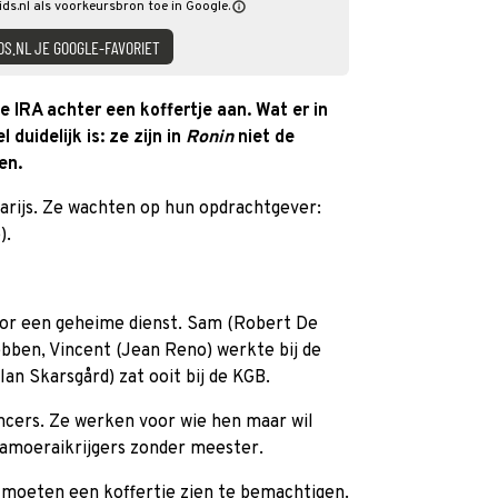
ids.nl als voorkeursbron toe in Google.
DS.NL JE GOOGLE-FAVORIET
 IRA achter een koffertje aan. Wat er in
 duidelijk is: ze zijn in
Ronin
niet de
en.
Parijs. Ze wachten op hun opdrachtgever:
).
oor een geheime dienst. Sam (Robert De
ebben, Vincent (Jean Reno) werkte bij de
an Skarsgård) zat ooit bij de KGB.
ancers. Ze werken voor wie hen maar wil
samoeraikrijgers zonder meester.
e moeten een koffertje zien te bemachtigen.