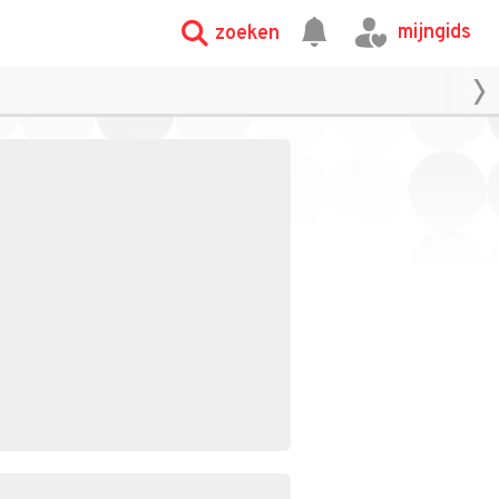
mijngids
zoeken