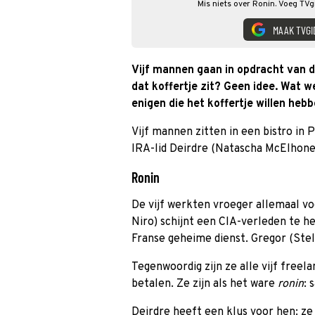
Mis niets over Ronin. Voeg TVg
MAAK TVGI
Vijf mannen gaan in opdracht van de
dat koffertje zit? Geen idee. Wat wel
enigen die het koffertje willen hebb
Vijf mannen zitten in een bistro in 
IRA-lid Deirdre (Natascha McElhone
Ronin
De vijf werkten vroeger allemaal v
Niro) schijnt een CIA-verleden te h
Franse geheime dienst. Gregor (Stell
Tegenwoordig zijn ze alle vijf freel
betalen. Ze zijn als het ware
ronin
: 
Deirdre heeft een klus voor hen: z