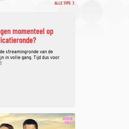
ALLE TIPS
ggen momenteel op
ficatieronde?
 de streamingronde van de
n in volle gang. Tijd dus voor
!