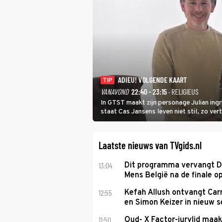
ADIEU! VOLGENDE KAART
TIP
VANAVOND
22:40 - 23:15
· RELIGIEUS
In GTST maakt zijn personage Julian ing
staat Cas Jansens leven niet stil, zo vert
Laatste nieuws van TVgids.nl
13:04
Dit programma vervangt D
Mens België na de finale o
12:55
Kefah Allush ontvangt Carr
en Simon Keizer in nieuw s
11:50
Oud- X Factor-jurylid maa