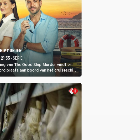
SHIP MURDER
- 21:55
· SERIE
ring van The Good Ship Murder vindt er
rd plaats aan boord van het cruiseschip,
 een bemanningslid het slachtoffer is en
de dader lijkt te zijn.