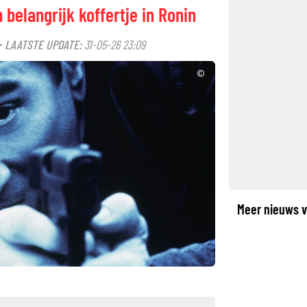
 belangrijk koffertje in Ronin
LAATSTE UPDATE:
31-05-26 23:09
·
©
Meer nieuws v