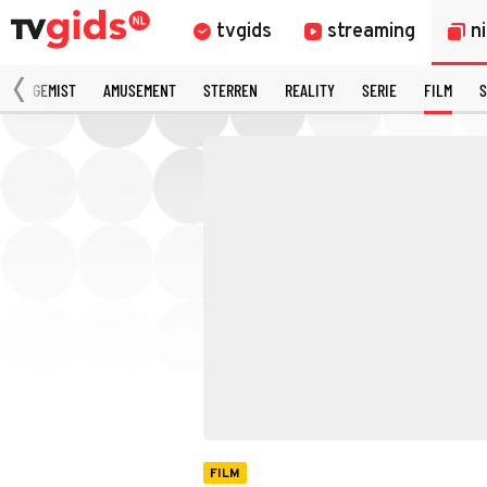
tvgids
streaming
n
N
GEMIST
AMUSEMENT
STERREN
REALITY
SERIE
FILM
S
FILM