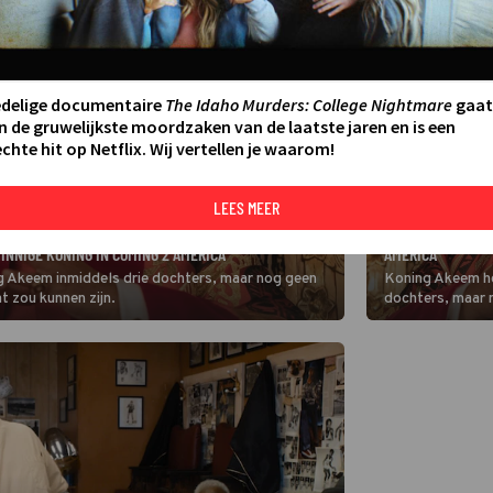
edelige documentaire
The Idaho Murders: College Nightmare
gaat
n de gruwelijkste moordzaken van de laatste jaren en is een
chte hit op Netflix. Wij vertellen je waarom!
LEES MEER
FILM
EDDIE MURPHY BL
INNIGE KONING IN COMING 2 AMERICA
AMERICA
g Akeem inmiddels drie dochters, maar nog geen
Koning Akeem he
t zou kunnen zijn.
dochters, maar 
zou dat kunnen z