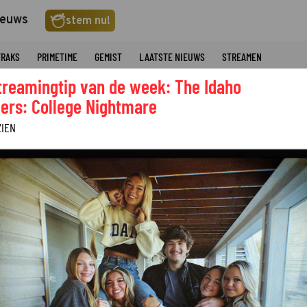
ieuws
stem nu!
TRAKS
PRIMETIME
GEMIST
LAATSTE NIEUWS
STREAMEN
treamingtip van de week: The Idaho
ers: College Nightmare
ZIEN