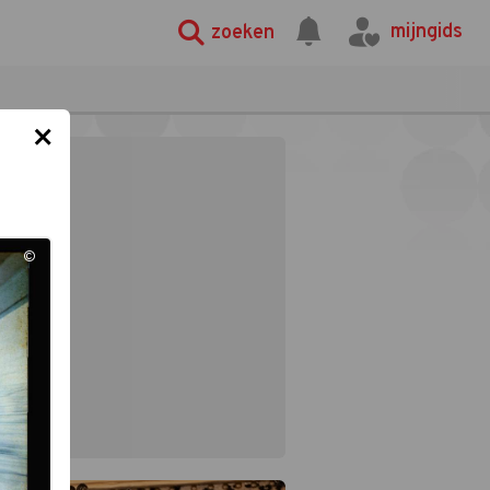
mijngids
zoeken
×
©