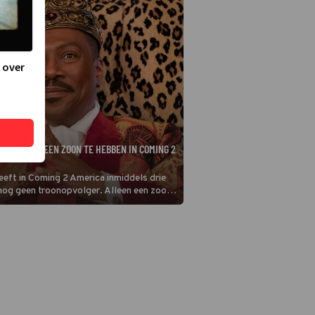
 over
IJKT TOCH EEN ZOON TE HEBBEN IN COMING 2
eft in Coming 2 America inmiddels drie
nog geen troonopvolger. Alleen een zoon
ijn.