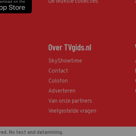
De leukste collecties
Over TVgids.nl
SkyShowtime
Contact
Colofon
Adverteren
Van onze partners
Veelgestelde vragen
ved. No text and datamining.