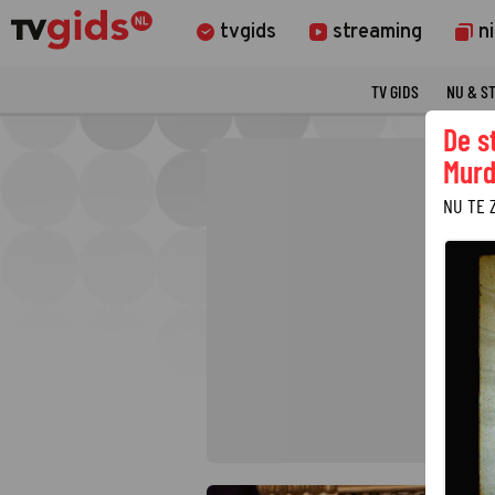
tvgids
streaming
n
TV GIDS
NU & S
De s
Murd
NU TE 