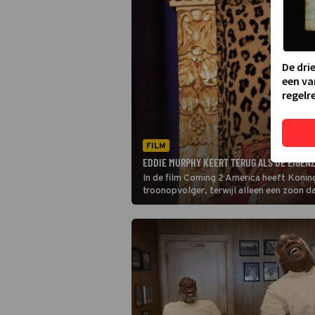
De dri
een va
regelre
FILM
EDDIE MURPHY KEERT TERUG ALS DE EIGENZ
In de film Coming 2 America heeft Konin
troonopvolger, terwijl alleen een zoon da