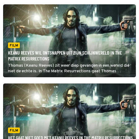
FILM
KEANU REEVES WIL ONTSNAPPEN UIT ZIJN SCHIJNWERELD IN THE
MATRIX RESURRECTIONS
Thomas (Keanu Reeves) zit weer diep gevangen in een wereld die
niet de echte is. In The Matrix Resurrections gaat Thomas
proberen uit deze schijnwereld te ontsnappen.
FILM
HET GAAT NIET GOED MET KEANU REEVES IN THE MATRIX RESURRECTIONS