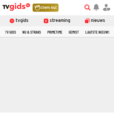
stem nu!
tvgids
streaming
nieuws
TV GIDS
NU & STRAKS
PRIMETIME
GEMIST
LAATSTE NIEUWS