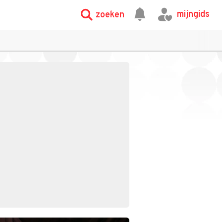
mijngids
zoeken