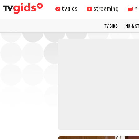
tvgids
streaming
n
TV GIDS
NU & S