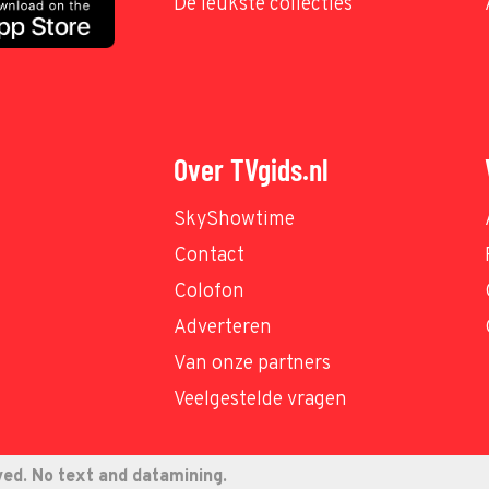
De leukste collecties
Over TVgids.nl
SkyShowtime
Contact
Colofon
Adverteren
Van onze partners
Veelgestelde vragen
ved. No text and datamining.