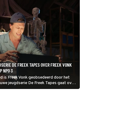
SERIE DE FREEK TAPES OVER FREEK VONK
P NPO 3
ugd is Freek Vonk geobsedeerd door het
ieuwe jeugdserie De Freek Tapes gaat over
an de enthousiaste bioloog. De reeks
 op een zolder een doos met oude
dt.