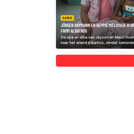
SERIE
JÖRGEN RAYMANN EN BEPPIE MELISSEN WOR
FROM ALBATROS
De opa en oma van Jayson en Maud moete
naar het eiland Albatros, omdat senioren
het lijkt, bedenken de kinderen een onts