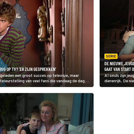
SERIE
DE NIEUWE JEUGD
UG OP TV? 'ER ZIJN GESPREKKEN'
GAAT VAN START O
 geleden een groot succes op televisie, maar
Al sinds zijn je
 teleurstelling van veel fans die vandaag de dag
dierenrijk. De n
de jonge jaren v
begint als Vonk
videobanden vin