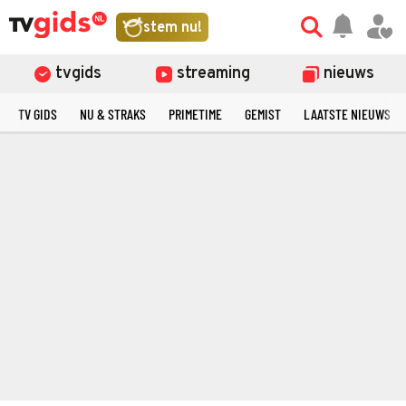
stem nu!
tvgids
streaming
nieuws
TV GIDS
NU & STRAKS
PRIMETIME
GEMIST
LAATSTE NIEUWS