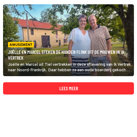
AMUSEMENT
JOËLLE EN MARCEL STEKEN DE HANDEN FLINK UIT DE MOUWEN IN IK
VERTREK
Joëlle en Marcel uit Tiel vertrekken in deze aflevering van Ik Vertrek
naar Noord-Frankrijk. Daar hebben ze een oude boerderij gekocht,
waar ze een 'adults-only' B&B met gîtes, camperplekken en jeu-
de-boulesbanen van willen maken. Aan de klus, dus!
LEES MEER