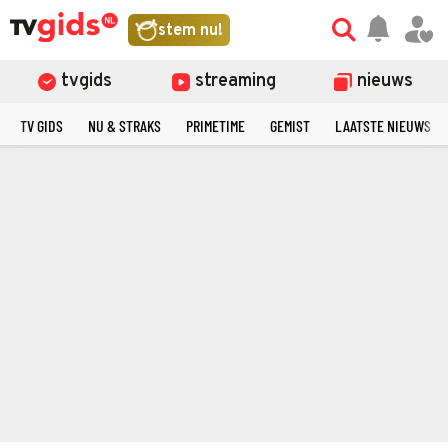
stem nu!
tvgids
streaming
nieuws
TV GIDS
NU & STRAKS
PRIMETIME
GEMIST
LAATSTE NIEUWS