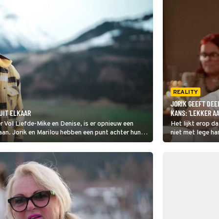
REALITY
JORIK GEEFT DEE
 UIT ELKAAR
KANS: 'LEKKER A
 Vol Liefde-Mike en Denise, is er opnieuw een
Het lijkt erop d
aan. Jorik en Marilou hebben een punt achter hun
niet met lege ha
het daten met e
sneeuw kwam.