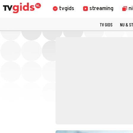
tvgids
streaming
n
TV GIDS
NU & S