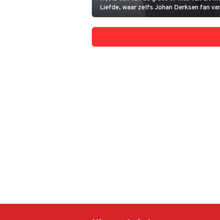
Liefde, waar zelfs Johan Derksen fan van 
kijker is dan ook razend benieuwd naar a
het programma te maken heeft en vanda
mediavolger Tina Nijkamp een opvallend 
lengte van de opnames. En ook denkt ze
het programma wel niet kost.