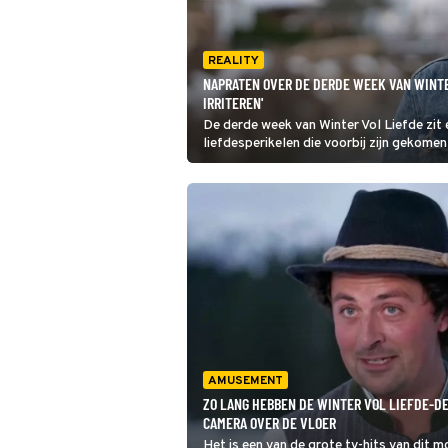
REALITY
NAPRATEN OVER DE DERDE WEEK VAN WINTER
IRRITEREN'
De derde week van Winter Vol Liefde zit 
liefdesperikelen die voorbij zijn gekomen
AMUSEMENT
ZO LANG HEBBEN DE WINTER VOL LIEFDE-D
CAMERA OVER DE VLOER
Het is een van de grote tv-hits van dit 