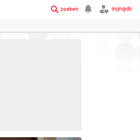
mijngids
zoeken