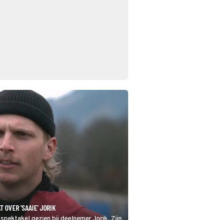
 OVER 'SAAIE' JORIK
spektakel gezien bij deelnemer Jorik. Zijn