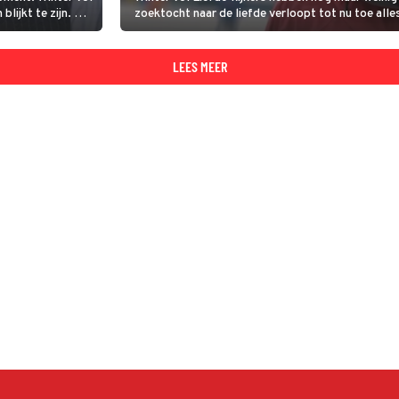
blijkt te zijn. De
zoektocht naar de liefde verloopt tot nu toe alle
lles wat maar met
Kirsten voelt hij geen romantische klik en ook me
ag deelt
sprake van vuurwerk.
nieuwtje over de
LEES MEER
 te weten hoeveel