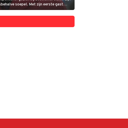
sbehalve soepel. Met zijn eerste gast
t zijn tweede gast Nienke is er nog geen