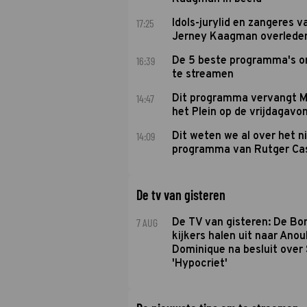
17:25
Idols-jurylid en zangeres v
Jerney Kaagman overlede
16:39
De 5 beste programma's 
te streamen
14:47
Dit programma vervangt M
het Plein op de vrijdagavo
14:09
Dit weten we al over het 
programma van Rutger Ca
De tv van gisteren
7 AUG
De TV van gisteren: De B
kijkers halen uit naar Anou
Dominique na besluit over 
'Hypocriet'