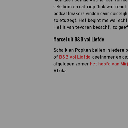
Monique noemde Antine, een van de 
seksbom en dat riep flink wat reactie
podcastmakers vinden daar duidelijk 
zoiets zegt. Het begint me wel echt t
Het is van tevoren bedacht', zo geef
Marcel uit B&B vol Liefde
Schalk en Popken bellen in iedere 
of
B&B vol Liefde
-deelnemer en dez
afgelopen zomer
het hoofd van Mir
Afrika.