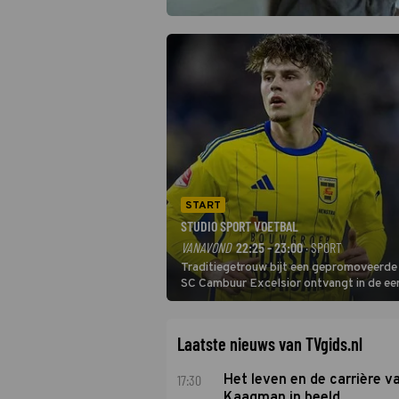
START
STUDIO SPORT VOETBAL
VANAVOND
22:25 - 23:00
· SPORT
Traditiegetrouw bijt een gepromoveerde c
SC Cambuur Excelsior ontvangt in de eer
De nieuwe oefenmeester is Johan Plat en 
Laatste nieuws van TVgids.nl
17:30
Het leven en de carrière v
Kaagman in beeld