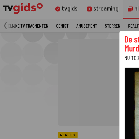
tvgids
streaming
n
MERKELIJKE TV FRAGMENTEN
GEMIST
AMUSEMENT
STERREN
REALI
De s
Murd
NU TE 
REALITY