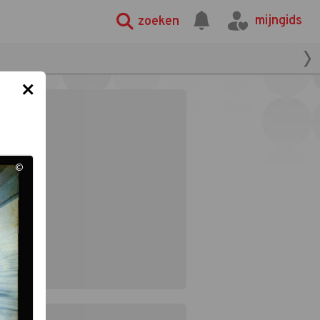
mijngids
zoeken
×
©