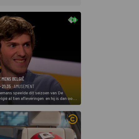
E MENS BELGIË
- 21:35
· AMUSEMENT
remans speelde dit seizoen van De
gië al tien afleveringen en hij is dan ook
 in deze seizoensfinale. En er is
reng, want komiek Soundos El Ahmadi
 de jurytafel.