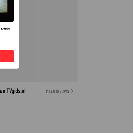
 over
an TVgids.nl
MEER NIEUWS