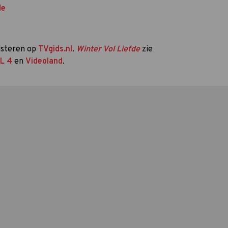
de
uisteren op
TVgids.nl
.
Winter Vol Liefde
zie
L 4
en
Videoland
.