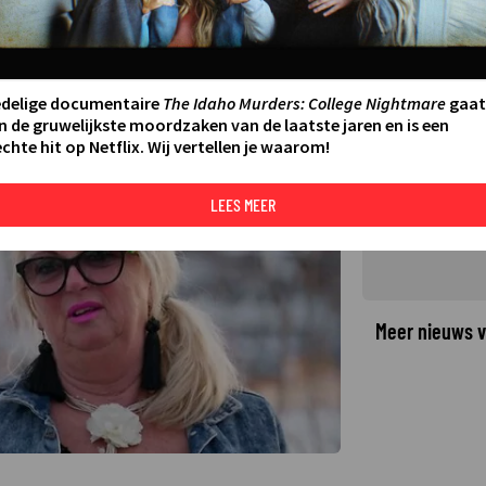
ek van Winter Vol Liefde:
 te irriteren'
0:00
edelige documentaire
The Idaho Murders: College Nightmare
gaat
n de gruwelijkste moordzaken van de laatste jaren en is een
chte hit op Netflix. Wij vertellen je waarom!
©
LEES MEER
Meer nieuws v