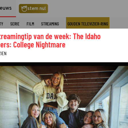
ieuws
stem nu!
TY
SERIE
FILM
STREAMING
GOUDEN TELEVIZIER-RING
treamingtip van de week: The Idaho
ers: College Nightmare
ZIEN