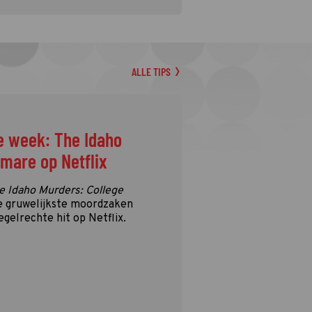
ALLE TIPS
e week: The Idaho
tmare op Netflix
e Idaho Murders: College
e gruwelijkste moordzaken
egelrechte hit op Netflix.