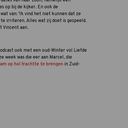
dates van haar zoon, namelijk een
s op bij de kijker. En ook de
wat van: 'Ik vind het niet kunnen dat ze
e irriteren. Alles wat zij doet is gespeeld.
t Vincent aan.
podcast ook met een oud-Winter vol Liefde
e week was die eer aan Marcel, die
jam op hol trachtte te brengen
in Zuid-