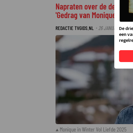
Napraten over de derde we
'Gedrag van Monique begint
REDACTIE TVGIDS.NL
26 JANUARI 2025 1
·
De dri
een va
regelre
Monique in Winter Vol Liefde 2025