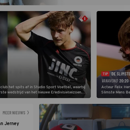
DE SLIMST
TIP
VANAVOND
20:20 
lub het spits af in Studio Sport Voetbal, waarbij
Acteur Felix He
ste wedstrijd van het nieuwe Eredivisieseizoen.
Slimste Mens Bel
hij wil aanvallend voetballen.
de grote favoriet
Nederlandse inb
neemt plaats aan
MEER NIEUWS
an Jerney