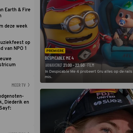
an Earth & Fire
n
om deze week
uziekfeest op
nd van NPO 1
PREMIERE
DESPICABLE ME 4
nieuwe
stricum
VANAVOND
21:00 - 22:50
· FILM
In Despicable Me 4 probeert Gru alles op de rails
mis.
MEER TV
ondgenoten-
k, Diederik en
Sayf: