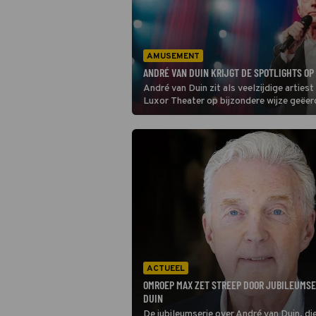
AMUSEMENT
ANDRÉ VAN DUIN KRIJGT DE SPOTLIGHTS OP
André van Duin zit als veelzijdige artiest 
Luxor Theater op bijzondere wijze geëe
Francis van Broekhuizen zingen tijdens dit
ACTUEEL
OMROEP MAX ZET STREEP DOOR JUBILEUMSE
DUIN
De jubileumserie over André van Duin, die