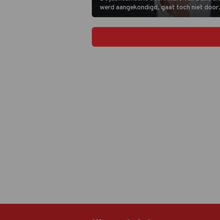
werd aangekondigd, gaat toch niet doo
laat weten dat het niet is gelukt om de se
produceren.