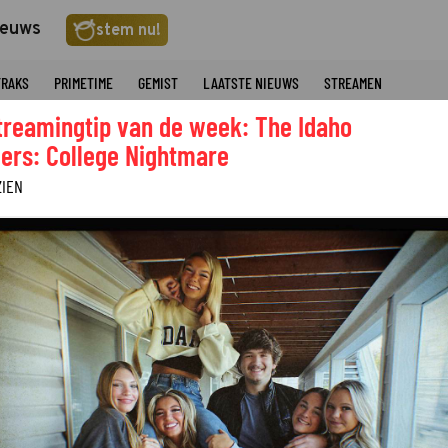
ieuws
stem nu!
TRAKS
PRIMETIME
GEMIST
LAATSTE NIEUWS
STREAMEN
treamingtip van de week: The Idaho
ers: College Nightmare
ZIEN