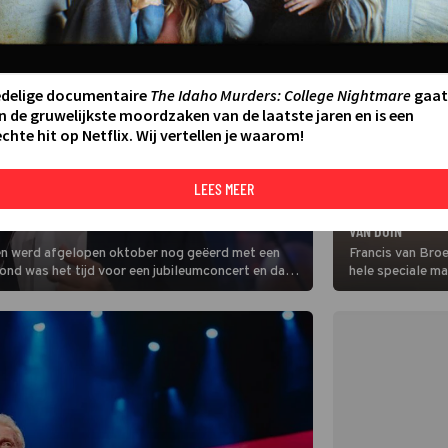
edelige documentaire
The Idaho Murders: College Nightmare
gaat
n de gruwelijkste moordzaken van de laatste jaren en is een
chte hit op Netflix. Wij vertellen je waarom!
LEES MEER
AMUSEMENT
T’ VAN ANDRÉ VAN DUIN EN GENIET VAN
ZIEN: EERSTE BE
VAN DUIN
k en werd afgelopen oktober nog geëerd met een
Francis van Bro
ond was het tijd voor een jubileumconcert en dat
hele speciale ma
lach op het gezi