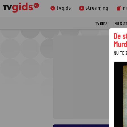
tvgids
streaming
n
TV GIDS
NU & S
De s
Murd
NU TE 