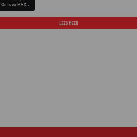
r. Omroep MAX
rie te
LEES MEER