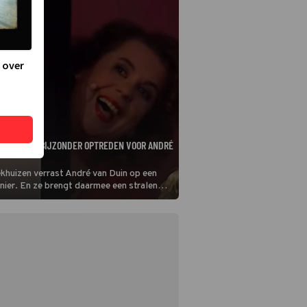
 over
ELDEN VAN BIJZONDER OPTREDEN VOOR ANDRÉ
ekhuizen verrast André van Duin op een
nier. En ze brengt daarmee een stralende
cht van de alleskunner.