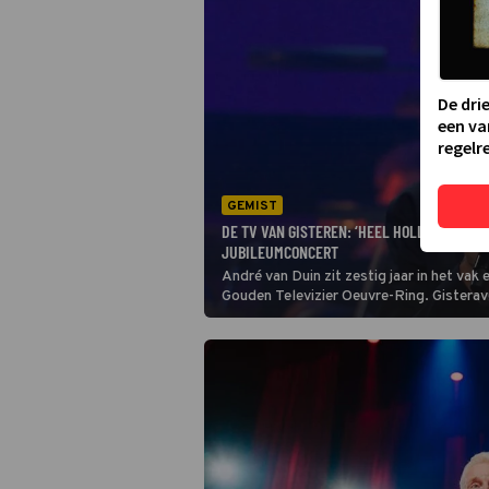
De dri
een va
regelre
GEMIST
DE TV VAN GISTEREN: ‘HEEL HOLLAND HOUD
JUBILEUMCONCERT
André van Duin zit zestig jaar in het va
Gouden Televizier Oeuvre-Ring. Gisterav
was genieten geblazen voor kijkers.