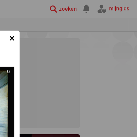
mijngids
zoeken
×
©