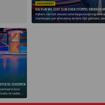
AMUSEMENT
KALVIJN WIL ECHT ZIJN EIGEN STEMPEL DRUKKEN O
Kijkers van het nieuwe zaterdagavondprogramma J
challenges per aflevering de hele tijd geboeid, den
CHTER DE SCHERMEN
esenteerd door
studio te raden
en Britt Dekker -
ding door de