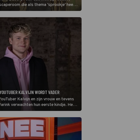
scaperoom die als thema 'sprookje' heeft.
ie Milzink en Kalvijn.
 YOUTUBER KALVIJN WORDT VADER
ouTuber Kalvijn en zijn vrouw en tevens
arink verwachten hun eerste kindje. Het
t nieuws met een foto op Instagram.