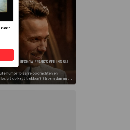
 over
LARISCHE BLUFSHOW FRANK'S VEILING BIJ
oute humor, bizarre opdrachten en
alles uit de kast trekken? Stream dan nu de
how Frank's Veiling bij Prime Video.