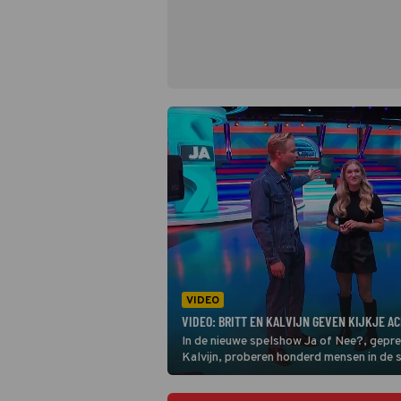
VIDEO
VIDEO: BRITT EN KALVIJN GEVEN KIJKJE A
In de nieuwe spelshow Ja of Nee?, gepr
Kalvijn, proberen honderd mensen in de 
hoe een filmpje of uitdaging afloopt. Hij 
die ook een rol heeft - geven een rondlei