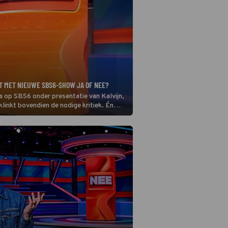
RT MET NIEUWE SBS6-SHOW JA OF NEE?
op SBS6 onder presentatie van Kalvijn,
linkt bovendien de nodige kritiek. Én
n een eerder format dat wél een grote hit