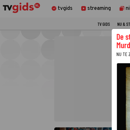
tvgids
streaming
n
TV GIDS
NU & S
De s
Murd
NU TE 