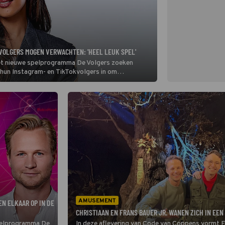
VOLGERS MOGEN VERWACHTEN: 'HEEL LEUK SPEL'
 het nieuwe spelprogramma De Volgers zoeken
 hun Instagram- en TikTokvolgers in om
ks presenteert.
AMUSEMENT
N ELKAAR OP IN DE
CHRISTIAAN EN FRANS BAUER JR. WANEN ZICH IN EEN
spelprogramma De
In deze aflevering van Code van Coppens vormt Fr