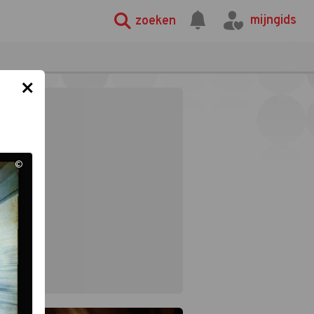
mijngids
zoeken
×
©