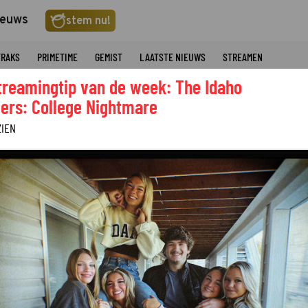
ieuws
stem nu!
TRAKS
PRIMETIME
GEMIST
LAATSTE NIEUWS
STREAMEN
treamingtip van de week: The Idaho
ers: College Nightmare
ZIEN