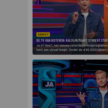
GEMIST
DE TV VAN GISTEREN: KALVIJN MAAKT STROEVE STA
Ja of Nee?, het nieuwe zaterdagavondprogramma 
kent een stroef begin. Onder de 436.000 kijkers k
herkenning, want het doet wel heel erg denken aa
was...