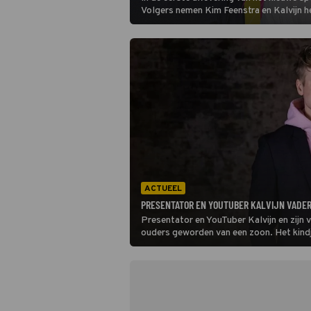
Volgers nemen Kim Feenstra en Kalvijn h
op. Voor de opdrachten zetten ze hun fa
media in, oftewel hun volgers. De present
Dyantha Brooks.
ACTUEEL
PRESENTATOR EN YOUTUBER KALVIJN VADE
Presentator en YouTuber Kalvijn en zijn 
ouders geworden van een zoon. Het kind