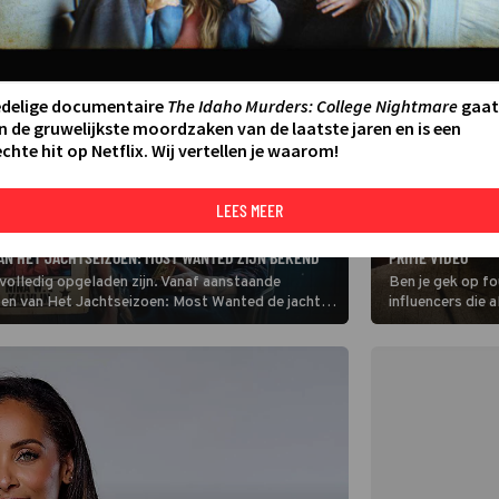
edelige documentaire
The Idaho Murders: College Nightmare
gaat
n de gruwelijkste moordzaken van de laatste jaren en is een
chte hit op Netflix. Wij vertellen je waarom!
LEES MEER
STREAMING
STREAM NU DE HI
AN HET JACHTSEIZOEN: MOST WANTED ZIJN BEKEND
PRIME VIDEO
 volledig opgeladen zijn. Vanaf aanstaande
Ben je gek op f
oen van Het Jachtseizoen: Most Wanted de jacht
influencers die 
knotsgekke spels