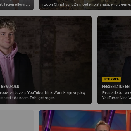
et tegen elkaar
zoon Christiaan. Ze moeten ontsnappen uit een e
ns op sociale
De twee nemen het op tegen YouTube-sterren Soph
atrice is
STERREN
R GEWORDEN
PRESENTATOR EN
vrouw en tevens YouTuber Nina Warink zijn vrijdag
Presentator en Y
je heeft de naam Tobi gekregen.
YouTuber Nina W
koppel deelt he