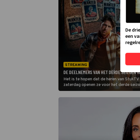
De dri
een va
regelre
STREAMING
DE DEELNEMERS VAN HET DERDE SEIZOEN V
Het is te hopen dat de heren van StukTV
zaterdag openen ze voor het derde seiz
op maar liefst achttien bekende boeven