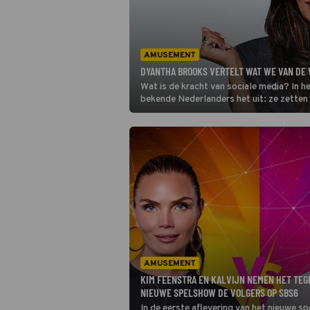
AMUSEMENT
DYANTHA BROOKS VERTELT WAT WE VAN DE 
Wat is de kracht van sociale media? In
bekende Nederlanders het uit: ze zetten
opdrachten uit te voeren. Dyantha Broo
AMUSEMENT
KIM FEENSTRA EN KALVIJN NEMEN HET TEGE
NIEUWE SPELSHOW DE VOLGERS OP SBS6
In de eerste aflevering van het nieuwe 