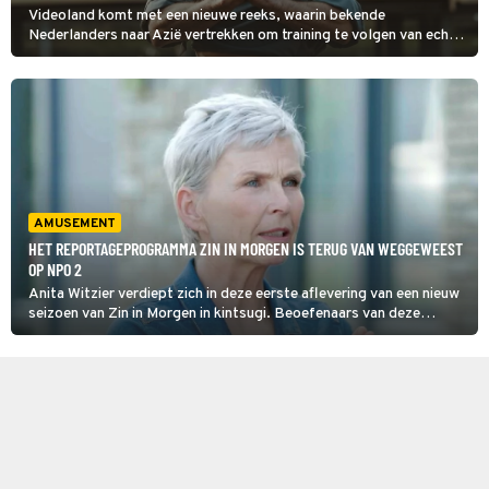
Videoland komt met een nieuwe reeks, waarin bekende
Nederlanders naar Azië vertrekken om training te volgen van echte
Shaolin-meesters. Waldemar Torenstra en Kim-Lian van der Meij
zijn twee van de BN'ers die de loodzware uitdaging aangaan in
Shaolin Heroes.
AMUSEMENT
HET REPORTAGEPROGRAMMA ZIN IN MORGEN IS TERUG VAN WEGGEWEEST
OP NPO 2
Anita Witzier verdiept zich in deze eerste aflevering van een nieuw
seizoen van Zin in Morgen in kintsugi. Beoefenaars van deze
eeuwenoude Japanse kunstvorm accentueren breuken in keramiek
door ze te herstellen met goud- of zilverlijm.