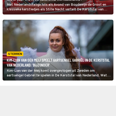
Met Nederlandstalige hits als Avond van Boudewijn de Groot en
klassieke kerstledjes als Stille Nacht vertelt De Kerststal van
Nederland het kerstverhaal op eigentijdse manier. Wie zijn de
hoofdrolspelers?
STERREN
KIM-LIAN VAN DER MEIJ SPEELT AARTSENGEL GABRIËL IN DE KERSTSTAL
VAN NEDERLAND: 'BIJZONDER'
Kim-Lian van der Meij komt overgevlogen uit Zweden om
aartsengel Gabriël te spelen in De Kerststal van Nederland. Wat
heeft de actrice met engelen, Kerst en de liedjes die ze in het
programma zingt?