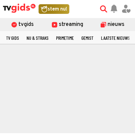
stem nu!
tvgids
streaming
nieuws
TV GIDS
NU & STRAKS
PRIMETIME
GEMIST
LAATSTE NIEUWS