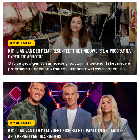
thuishoort.
AMUSEMENT
KIM-LIAN VAN DER MEIJ PRESENTEERT HET NIEUWE RTL 4-PROGRAMMA
EXPEDITIE ARMOEDE
Dat de gevolgen van armoede groot zijn, is bekend. In het nieuwe
programma Expeditie Armoede laat neurowetenschapper Erik
Scherder zien dat de effecten van een lege portemonnee ook
duidelijk zichtbaar zijn in het menselijk brein.
AMUSEMENT
KIM-LIAN VAN DER MEIJ VOEGT ZICH BIJ HET PANEL IN DE LAATSTE
AFLEVERING VAN DNA SINGERS