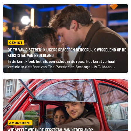
GEMIST
DE TV VAN GISTEREN: KIJKERS REAGEREN BEHOORLIJK WISSELEND OP DE
KERSTSTAL VAN NEDERLAND
In de kern klonk het als een schot in de roos: het kerstverhaal
verteld in de sfeer van The Passion en Scrooge LIVE. Maar
dinsdagavond bleken veel twitterende kijkers van De Kerststal
van Nederland allerminst overtuigd.
AMUSEMENT
WIE SPEELT WIE IN DE KERSTSTAL VAN NEDERLAND?