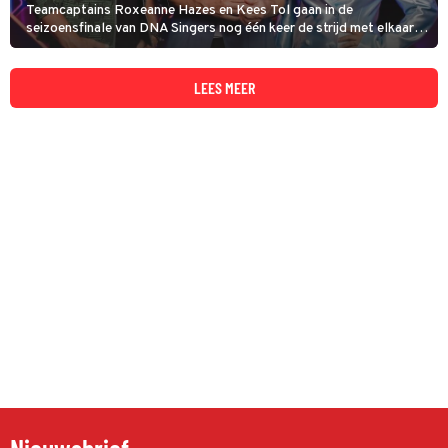
Teamcaptains Roxeanne Hazes en Kees Tol gaan in de
seizoensfinale van DNA Singers nog één keer de strijd met elkaar
aan. Samen met Kim-Lian van der Meij en Patty Brard proberen zij
de identiteit van de mysterieuze zangers te raden.
LEES MEER