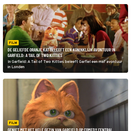
FILM
DE GELIEFDE ORANJE KAT BELEEFT EEN KONINKLIJK AVONTUUR IN
GARFIELD: A TAIL OF TWO KITTIES
In Garfield: A Tail of Two Kitties beleeft Garfiel een maf avontuur
in Londen
FILM
GENIET MET HET HELE GEZIN VAN GARFIELD OP COMEDY CENTRAL