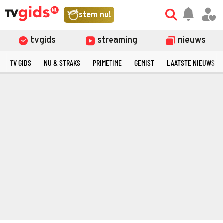
stem nu!
tvgids
streaming
nieuws
TV GIDS
NU & STRAKS
PRIMETIME
GEMIST
LAATSTE NIEUWS