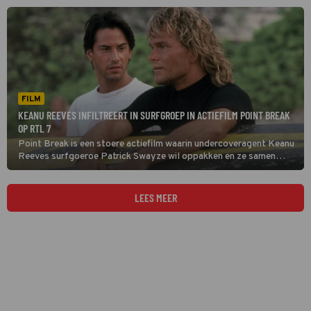
eerder werden zijn dochtertje Kelly en vrouw Shannon vermoord.
FILM
KEANU REEVES INFILTREERT IN SURFGROEP IN ACTIEFILM POINT BREAK
OP RTL 7
Point Break is een stoere actiefilm waarin undercoveragent Keanu
Reeves surfgoeroe Patrick Swayze wil oppakken en ze samen
allerlei halsbrekende stunts uithalen.
LEES MEER