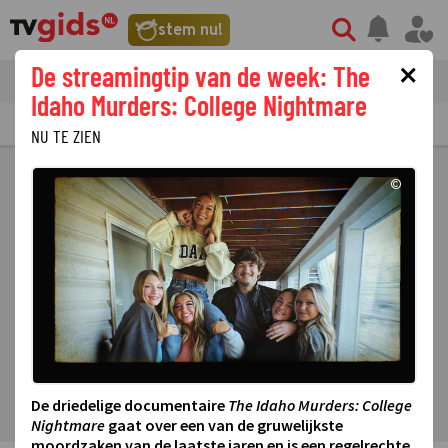
stem nu!
×
De streamingtip van de week: The
tvgids
streaming
nieuws
Idaho Murders: College Nightmare
TV GIDS
NU & STRAKS
PRIMETIME
GEMIST
LAATSTE NIEUWS
NU TE ZIEN
©
De driedelige documentaire
The Idaho Murders: College
Nightmare
gaat over een van de gruwelijkste
moordzaken van de laatste jaren en is een regelrechte