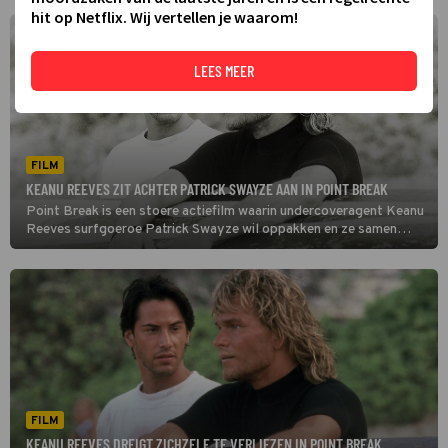
hit op Netflix. Wij vertellen je waarom!
LEES MEER
FILM
KEANU REEVES ZIT ACHTER PATRICK SWAYZE AAN IN POINT BREAK
Point Break is een stoere actiefilm waarin undercoveragent Keanu
Reeves surfgoeroe Patrick Swayze wil oppakken en ze samen
allerlei halsbrekende stunts uithalen.
FILM
KEANU REEVES DREIGT ZICHZELF TE VERLIEZEN IN POINT BREAK