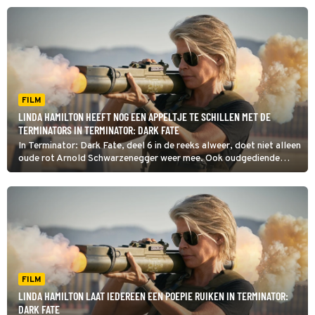
FILM
LINDA HAMILTON HEEFT NOG EEN APPELTJE TE SCHILLEN MET DE
TERMINATORS IN TERMINATOR: DARK FATE
In Terminator: Dark Fate, deel 6 in de reeks alweer, doet niet alleen
oude rot Arnold Schwarzenegger weer mee. Ook oudgediende
Linda Hamilton is terug als Sarah Connor.
FILM
LINDA HAMILTON LAAT IEDEREEN EEN POEPIE RUIKEN IN TERMINATOR:
DARK FATE