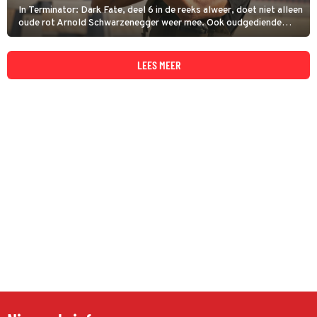
In Terminator: Dark Fate, deel 6 in de reeks alweer, doet niet alleen
oude rot Arnold Schwarzenegger weer mee. Ook oudgediende
Linda Hamilton is terug als Sarah Connor.
LEES MEER