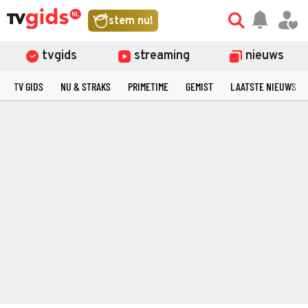
stem nu!
tvgids
streaming
nieuws
TV GIDS
NU & STRAKS
PRIMETIME
GEMIST
LAATSTE NIEUWS