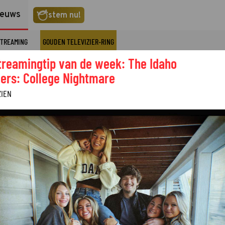
ieuws
stem nu!
TREAMING
GOUDEN TELEVIZIER-RING
treamingtip van de week: The Idaho
ers: College Nightmare
ZIEN