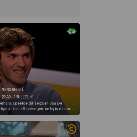
E MENS BELGIË
- 21:40
· AMUSEMENT
remans speelde dit seizoen van De
gië al tien afleveringen en hij is dan ook
 in deze seizoensfinale. En er is
reng, want komiek Soundos El Ahmadi
 de jurytafel.