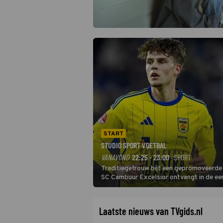
START
STUDIO SPORT VOETBAL
VANAVOND
22:25 - 23:00
· SPORT
Traditiegetrouw bijt een gepromoveerde c
SC Cambuur Excelsior ontvangt in de eer
De nieuwe oefenmeester is Johan Plat en 
Laatste nieuws van TVgids.nl