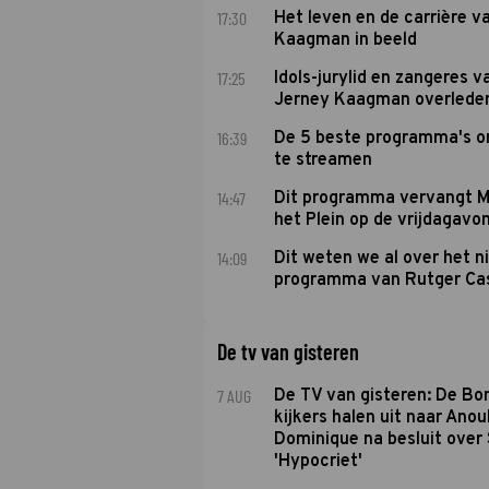
17:30
Het leven en de carrière v
Kaagman in beeld
17:25
Idols-jurylid en zangeres v
Jerney Kaagman overlede
16:39
De 5 beste programma's 
te streamen
14:47
Dit programma vervangt M
het Plein op de vrijdagavo
14:09
Dit weten we al over het 
programma van Rutger Ca
De tv van gisteren
7 AUG
De TV van gisteren: De B
kijkers halen uit naar Anou
Dominique na besluit over 
'Hypocriet'