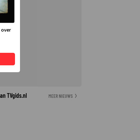
 over
an TVgids.nl
MEER NIEUWS