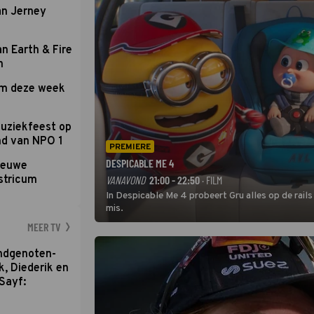
an Jerney
an Earth & Fire
n
om deze week
uziekfeest op
nd van NPO 1
PREMIERE
DESPICABLE ME 4
nieuwe
stricum
VANAVOND
21:00 - 22:50
· FILM
In Despicable Me 4 probeert Gru alles op de rails
mis.
MEER TV
ondgenoten-
k, Diederik en
Sayf: