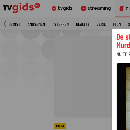
tvgids
streaming
n
N
GEMIST
AMUSEMENT
STERREN
REALITY
SERIE
FILM
S
De s
Murd
NU TE 
FILM