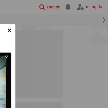
mijngids
zoeken
×
©