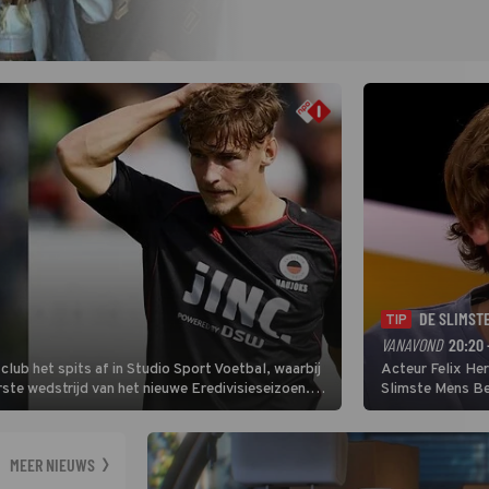
DE SLIMST
TIP
VANAVOND
20:20 
lub het spits af in Studio Sport Voetbal, waarbij
Acteur Felix He
ste wedstrijd van het nieuwe Eredivisieseizoen.
Slimste Mens Bel
hij wil aanvallend voetballen.
de grote favoriet
Nederlandse inb
neemt plaats aan
MEER NIEUWS