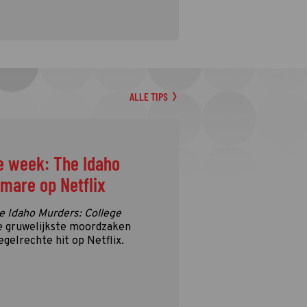
ALLE TIPS
e week: The Idaho
tmare op Netflix
e Idaho Murders: College
e gruwelijkste moordzaken
egelrechte hit op Netflix.