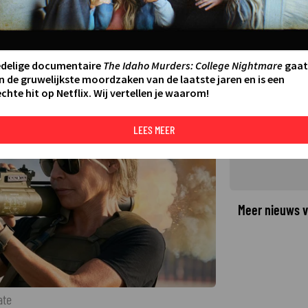
erminator: Dark Fate nog een
e Terminators
AATSTE UPDATE:
02-04-25 16:48
edelige documentaire
The Idaho Murders: College Nightmare
gaat
n de gruwelijkste moordzaken van de laatste jaren en is een
chte hit op Netflix. Wij vertellen je waarom!
©
LEES MEER
Meer nieuws v
ate