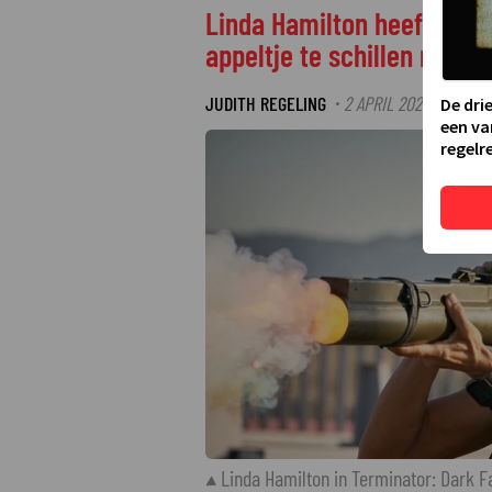
Linda Hamilton heeft in T
appeltje te schillen met d
JUDITH REGELING
2 APRIL 2025 11:15
L
·
·
De dri
een va
regelre
Linda Hamilton in Terminator: Dark F