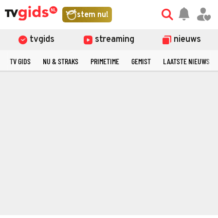
stem nu!
tvgids
streaming
nieuws
TV GIDS
NU & STRAKS
PRIMETIME
GEMIST
LAATSTE NIEUWS