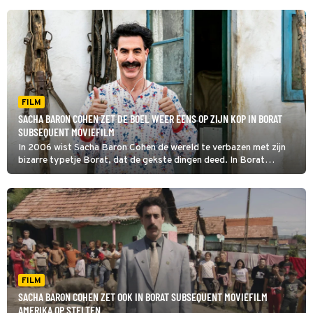
FILM
SACHA BARON COHEN ZET DE BOEL WEER EENS OP ZIJN KOP IN BORAT
SUBSEQUENT MOVIEFILM
In 2006 wist Sacha Baron Cohen de wereld te verbazen met zijn
bizarre typetje Borat, dat de gekste dingen deed. In Borat
Subsequent Moviefilm gaat hij misschien nog wel verder.
FILM
SACHA BARON COHEN ZET OOK IN BORAT SUBSEQUENT MOVIEFILM
AMERIKA OP STELTEN