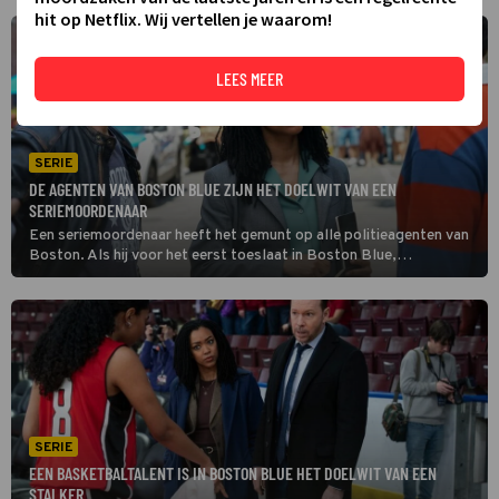
hit op Netflix. Wij vertellen je waarom!
LEES MEER
SERIE
DE AGENTEN VAN BOSTON BLUE ZIJN HET DOELWIT VAN EEN
SERIEMOORDENAAR
Een seriemoordenaar heeft het gemunt op alle politieagenten van
Boston. Als hij voor het eerst toeslaat in Boston Blue,
ontspringen Jonah Silver en Sean Reagan door puur toeval de
dans. Hun collega's hebben echter minder geluk.
SERIE
EEN BASKETBALTALENT IS IN BOSTON BLUE HET DOELWIT VAN EEN
STALKER