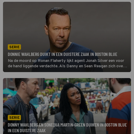
bij zijn zoon en nieuwe collega's in Boston?
SERIE
DONNIE WAHLBERG DUIKT IN EEN DUISTERE ZAAK IN BOSTON BLUE
Na de moord op Ronan Flaherty lijkt agent Jonah Silver een voor
de hand liggende verdachte. Als Danny en Sean Reagan zich over
de zaak buigen, doen ze in Boston Blue op oude camerabeelden
een schokkende ontdekking.
SERIE
DONNY WAHLBERG EN SONEQUA MARTIN-GREEN DUIKEN IN BOSTON BLUE
IN EEN DUISTERE ZAAK