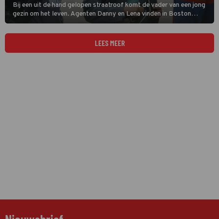
Bij een uit de hand gelopen straatroof komt de vader van een jong
gezin om het leven. Agenten Danny en Lena vinden in Boston
Blue een toevallige getuige die de dader heeft gezien. Vreemd
genoeg leek de overvaller het gezin te kennen.
LEES MEER