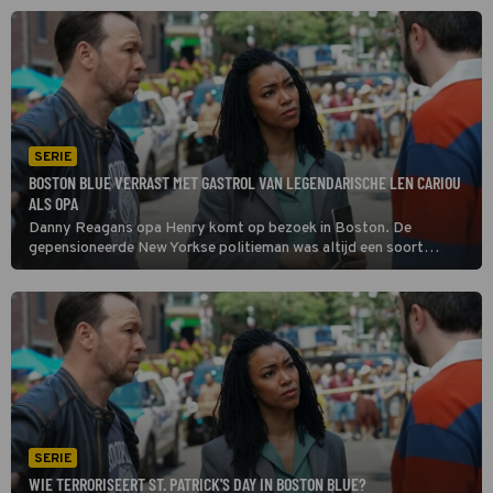
groot risico in Boston Blue.
SERIE
BOSTON BLUE VERRAST MET GASTROL VAN LEGENDARISCHE LEN CARIOU
ALS OPA
Danny Reagans opa Henry komt op bezoek in Boston. De
gepensioneerde New Yorkse politieman was altijd een soort
mentor voor Danny en is trots dat ook achterkleinzoon Sean als
politieagent in zijn voetsporen treedt in Boston Blue.
SERIE
WIE TERRORISEERT ST. PATRICK'S DAY IN BOSTON BLUE?