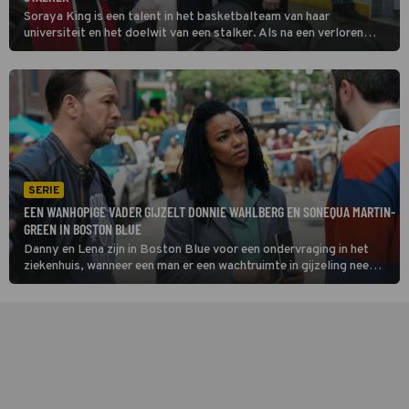
Soraya King is een talent in het basketbalteam van haar
universiteit en het doelwit van een stalker. Als na een verloren
wedstrijd Soraya's coach wordt vermoord, buigen Danny Reagan
en Lena Silver zich in Boston Blue over de zaak.
SERIE
EEN WANHOPIGE VADER GIJZELT DONNIE WAHLBERG EN SONEQUA MARTIN-
GREEN IN BOSTON BLUE
Danny en Lena zijn in Boston Blue voor een ondervraging in het
ziekenhuis, wanneer een man er een wachtruimte in gijzeling neemt.
Het is een wanhopige vader die gelooft dat de transplantatielever
voor zijn zieke dochter werd ontvreemd.