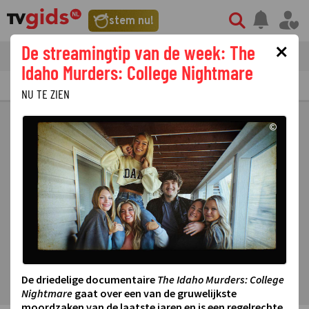
stem nu!
×
De streamingtip van de week: The
tvgids
streaming
nieuws
Idaho Murders: College Nightmare
TV GIDS
NU & STRAKS
PRIMETIME
GEMIST
LAATSTE NIEUWS
NU TE ZIEN
©
De driedelige documentaire
The Idaho Murders: College
Nightmare
gaat over een van de gruwelijkste
moordzaken van de laatste jaren en is een regelrechte