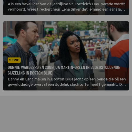
Als een beveiliger van de jaarlijkse St. Patrick's Day-parade wordt
vermoord, vreest rechercheur Lena Silver dat iemand een aanslag
wil plegen. Samen met Danny Reagan onderzoekt ze in Boston
Blue uit welke hoek de dreiging komt.
SERIE
DONNIE WAHLBERG EN SONEQUA MARTIN-GREEN IN BLOEDSTOLLENDE
GIJZELING IN BOSTON BLUE
Danny en Lena maken in Boston Blue jacht op een bende die bij een
gewelddadige overval een dodelijk slachtoffer heeft gemaakt. Dan
gijzelen de daders een restaurant, waar op dat moment
hoofdinspecteur Sarah en Phoebe aan het eten zijn.