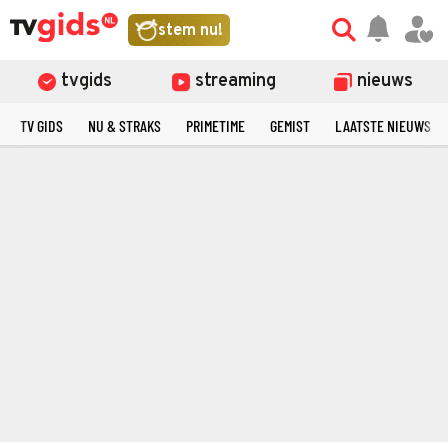
stem nu!
tvgids
streaming
nieuws
TV GIDS
NU & STRAKS
PRIMETIME
GEMIST
LAATSTE NIEUWS