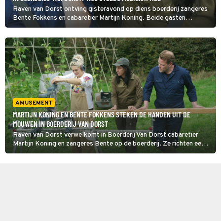
Raven van Dorst ontving gisteravond op diens boerderij zangeres
Bente Fokkens en cabaretier Martijn Koning. Beide gasten
zorgden voor bijzondere momentjes in de aflevering.
AMUSEMENT
MARTIJN KONING EN BENTE FOKKENS STEKEN DE HANDEN UIT DE
MOUWEN IN BOERDERIJ VAN DORST
Raven van Dorst verwelkomt in Boerderij Van Dorst cabaretier
Martijn Koning en zangeres Bente op de boerderij. Ze richten een
kamer in en maken een droogkast. Bij het plukken van de walnoten
moet er een hoogwerker aan te pas komen.