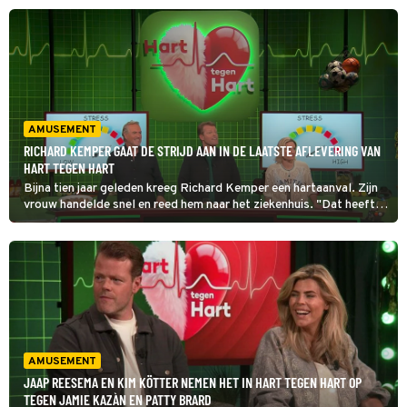
AMUSEMENT
RICHARD KEMPER GAAT DE STRIJD AAN IN DE LAATSTE AFLEVERING VAN
HART TEGEN HART
Bijna tien jaar geleden kreeg Richard Kemper een hartaanval. Zijn
vrouw handelde snel en reed hem naar het ziekenhuis. "Dat heeft
mijn leven gered", zegt Kemper. In deze finale van Hart tegen Hart
vormt hij een team met Roxane Knetemann.
AMUSEMENT
JAAP REESEMA EN KIM KÖTTER NEMEN HET IN HART TEGEN HART OP
TEGEN JAMIE KAZÀN EN PATTY BRARD