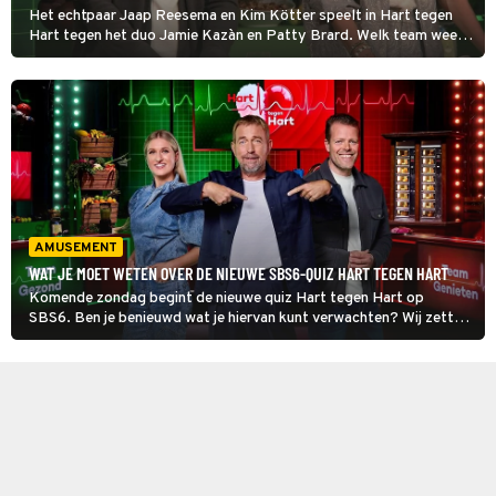
Het echtpaar Jaap Reesema en Kim Kötter speelt in Hart tegen
Hart tegen het duo Jamie Kazàn en Patty Brard. Welk team weet
de meeste feiten van fabels over hartgezondheid te
onderscheiden en wint daardoor de meeste hartslagen?
AMUSEMENT
WAT JE MOET WETEN OVER DE NIEUWE SBS6-QUIZ HART TEGEN HART
Komende zondag begint de nieuwe quiz Hart tegen Hart op
SBS6. Ben je benieuwd wat je hiervan kunt verwachten? Wij zetten
het voor je op een rij!