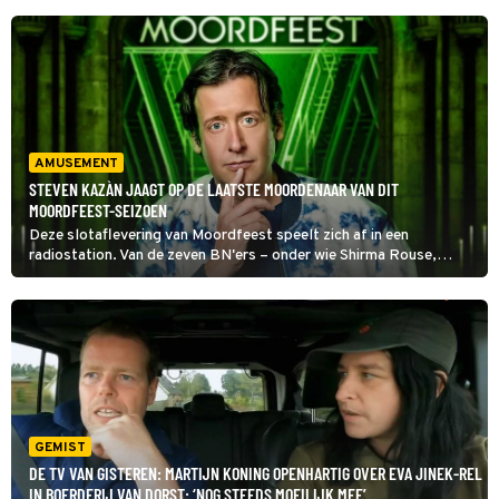
AMUSEMENT
STEVEN KAZÀN JAAGT OP DE LAATSTE MOORDENAAR VAN DIT
MOORDFEEST-SEIZOEN
Deze slotaflevering van Moordfeest speelt zich af in een
radiostation. Van de zeven BN'ers – onder wie Shirma Rouse,
Martijn Koning en Steven Kazàn – legt er één al rap het loodje. De
overgebleven deelnemers speuren naar de dader.
GEMIST
DE TV VAN GISTEREN: MARTIJN KONING OPENHARTIG OVER EVA JINEK-REL
IN BOERDERIJ VAN DORST: ‘NOG STEEDS MOEILIJK MEE’