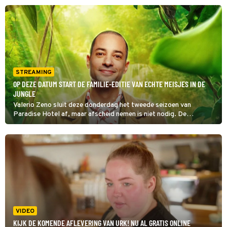
een andere meid aan de stok heeft.
STREAMING
OP DEZE DATUM START DE FAMILIE-EDITIE VAN ECHTE MEISJES IN DE
JUNGLE
Valerio Zeno sluit deze donderdag het tweede seizoen van
Paradise Hotel af, maar afscheid nemen is niet nodig. De
startdatum van de door hem gepresenteerde familie-editie van
Echte Meisjes in de Jungle is namelijk onthuld.
VIDEO
KIJK DE KOMENDE AFLEVERING VAN URK! NU AL GRATIS ONLINE