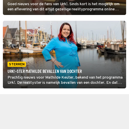
Goed nieuws voor de fans van Urk!. Sinds kort is het mogelijk om
een aflevering van dit altijd gezellige realityprogramma online
gratis vooruit te kijken.
STERREN
URK!-STER MATHILDE BEVALLEN VAN DOCHTER
Prachtig nieuws voor Mathilde Keuter, bekend van het programma
Urk!. De realityster is namelijk bevallen van een dochter. En dat
slechts een paar maanden nadat haar tweelingzus Gerda een kindje
heeft gekregen.