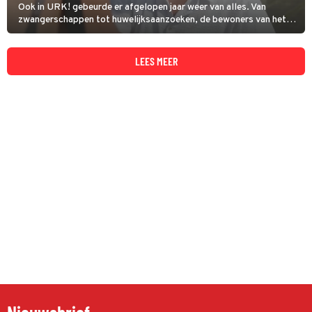
Ook in URK! gebeurde er afgelopen jaar weer van alles. Van
zwangerschappen tot huwelijksaanzoeken, de bewoners van het
vissersdorp zaten niet stil en we konden alles volgen in de
realitysoap op SBS6. Hoog tijd om de beste momenten van 2024
op een rijtje te zetten.
LEES MEER