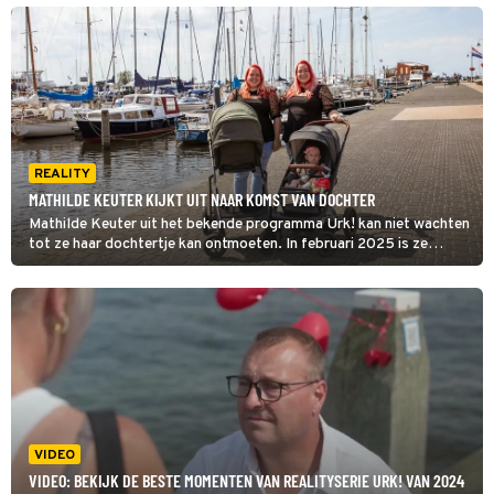
nieuwe man in huis, maar er heerst vooral vreugde.
REALITY
MATHILDE KEUTER KIJKT UIT NAAR KOMST VAN DOCHTER
Mathilde Keuter uit het bekende programma Urk! kan niet wachten
tot ze haar dochtertje kan ontmoeten. In februari 2025 is ze
uitgerekend en ze deelt op haar Instagram een foto van haar
babybuik.
VIDEO
VIDEO: BEKIJK DE BESTE MOMENTEN VAN REALITYSERIE URK! VAN 2024