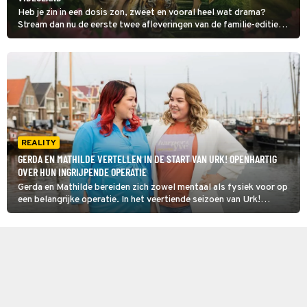
Heb je zin in een dosis zon, zweet en vooral heel wat drama?
Stream dan nu de eerste twee afleveringen van de familie-editie
van Echte Meisjes in de Jungle bij Videoland.
REALITY
GERDA EN MATHILDE VERTELLEN IN DE START VAN URK! OPENHARTIG
OVER HUN INGRIJPENDE OPERATIE
Gerda en Mathilde bereiden zich zowel mentaal als fysiek voor op
een belangrijke operatie. In het veertiende seizoen van Urk!
ondergaan de tweelingzussen een maagverkleining. Gerda is in de
aftrap als eerste aan de beurt.