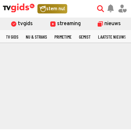
stem nu!
tvgids
streaming
nieuws
TV GIDS
NU & STRAKS
PRIMETIME
GEMIST
LAATSTE NIEUWS