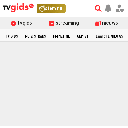
stem nu!
tvgids
streaming
nieuws
TV GIDS
NU & STRAKS
PRIMETIME
GEMIST
LAATSTE NIEUWS