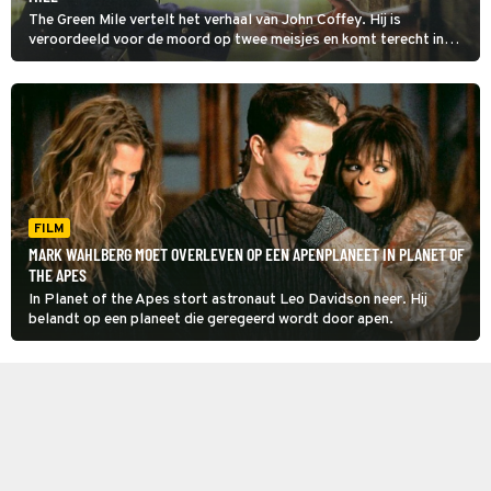
The Green Mile vertelt het verhaal van John Coffey. Hij is
veroordeeld voor de moord op twee meisjes en komt terecht in
een gevangenis in Louisiana. Hier verandert hij de levens van de
bewakers op verschillende manieren.
FILM
MARK WAHLBERG MOET OVERLEVEN OP EEN APENPLANEET IN PLANET OF
THE APES
In Planet of the Apes stort astronaut Leo Davidson neer. Hij
belandt op een planeet die geregeerd wordt door apen.