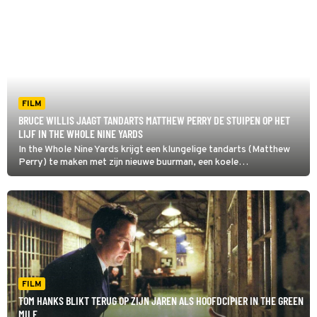
FILM
BRUCE WILLIS JAAGT TANDARTS MATTHEW PERRY DE STUIPEN OP HET
LIJF IN THE WHOLE NINE YARDS
In the Whole Nine Yards krijgt een klungelige tandarts (Matthew
Perry) te maken met zijn nieuwe buurman, een koele
huurmoordenaar (Bruce Willis).
FILM
TOM HANKS BLIKT TERUG OP ZIJN JAREN ALS HOOFDCIPIER IN THE GREEN
MILE