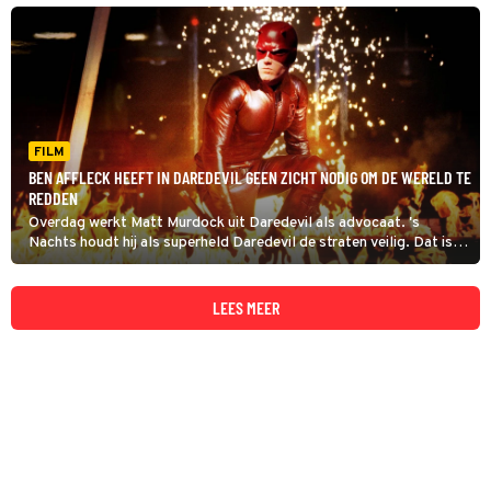
FILM
BEN AFFLECK HEEFT IN DAREDEVIL GEEN ZICHT NODIG OM DE WERELD TE
REDDEN
Overdag werkt Matt Murdock uit Daredevil als advocaat. 's
Nachts houdt hij als superheld Daredevil de straten veilig. Dat is
knap: Matt is blind.
LEES MEER