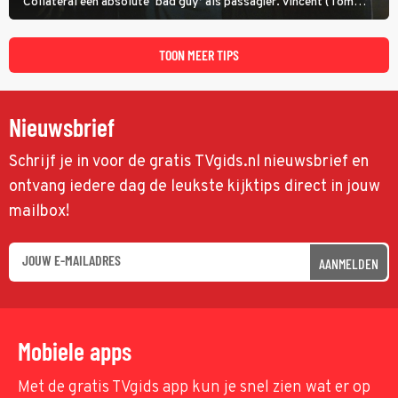
Collateral een absolute ‘bad guy’ als passagier. Vincent (Tom
Cruise) heeft hem nodig om hem de stad door te loodsen om een
wel heel lugubere reden.
TOON MEER TIPS
Nieuwsbrief
Schrijf je in voor de gratis TVgids.nl nieuwsbrief en
ontvang iedere dag de leukste kijktips direct in jouw
mailbox!
AANMELDEN
Mobiele apps
Met de gratis TVgids app kun je snel zien wat er op