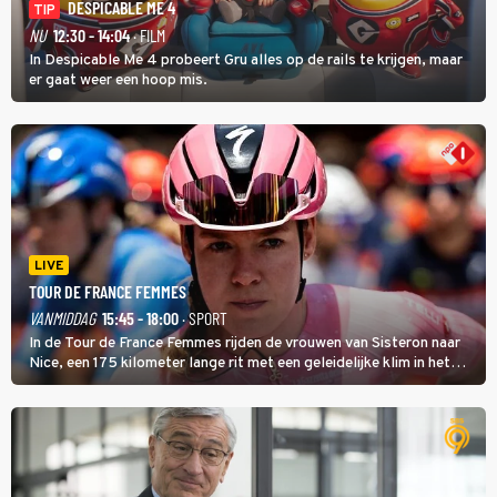
DESPICABLE ME 4
TIP
NU
12:30 - 14:04
· FILM
In Despicable Me 4 probeert Gru alles op de rails te krijgen, maar
er gaat weer een hoop mis.
LIVE
TOUR DE FRANCE FEMMES
VANMIDDAG
15:45 - 18:00
· SPORT
In de Tour de France Femmes rijden de vrouwen van Sisteron naar
Nice, een 175 kilometer lange rit met een geleidelijke klim in het
midden. Dat is mogelijk niet de zwaarste hindernis, dat is de
temperatuur. Het kan in Nice namelijk bloedheet worden.