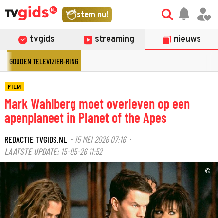
stem nu!
tvgids
streaming
nieuws
GOUDEN TELEVIZIER-RING
FILM
Mark Wahlberg moet overleven op een
apenplaneet in Planet of the Apes
REDACTIE TVGIDS.NL
15 MEI 2026 07:16
·
·
LAATSTE UPDATE:
15-05-26 11:52
©