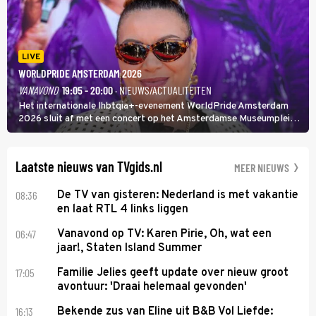
LIVE
WORLDPRIDE AMSTERDAM 2026
VANAVOND
19:05 - 20:00
· NIEUWS/ACTUALITEITEN
Het internationale lhbtqia+-evenement WorldPride Amsterdam
2026 sluit af met een concert op het Amsterdamse Museumplein.
Anita Doth is een van de optredende artiesten. In de jaren 90
veroverde ze de wereld als zangeres van 2Unlimited.
Laatste nieuws van TVgids.nl
MEER NIEUWS
08:36
De TV van gisteren: Nederland is met vakantie
en laat RTL 4 links liggen
06:47
Vanavond op TV: Karen Pirie, Oh, wat een
jaar!, Staten Island Summer
17:05
Familie Jelies geeft update over nieuw groot
avontuur: 'Draai helemaal gevonden'
16:13
Bekende zus van Eline uit B&B Vol Liefde: