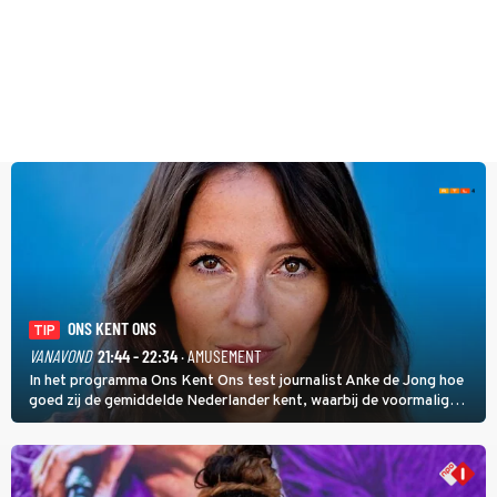
ONS KENT ONS
TIP
VANAVOND
21:44 - 22:34
· AMUSEMENT
In het programma Ons Kent Ons test journalist Anke de Jong hoe
goed zij de gemiddelde Nederlander kent, waarbij de voormalig
hoofdredacteur van modebladen Glamour en Elle het samen met
rapper Keizer opneemt tegen Edson da Graça en Marc-Marie
Huijbregts.