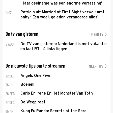
'Haar deelname was een enorme verrassing'
15:12
Patricia uit Married at First Sight verwelkomt
baby: 'Een week geleden veranderde alles'
De tv van gisteren
MEER TV
8 AUG
De TV van gisteren: Nederland is met vakantie
en laat RTL 4 links liggen
De nieuwste tips om te streamen
MEER TIPS
22 DEC
Angels One Five
26 JUL
Boeien!
26 FEB
Carlo En Irene En Het Monster Van Toth
27 DEC
De Wegpiraat
25 MRT
Kung Fu Panda: Secrets of the Scroll