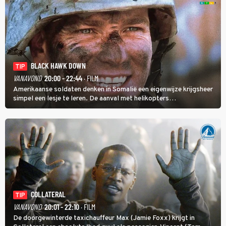
BLACK HAWK DOWN
TIP
VANAVOND
20:00 - 22:44
· FILM
Amerikaanse soldaten denken in Somalië een eigenwijze krijgsheer
simpel een lesje te leren. De aanval met helikopters
verloopt in Black Hawk down dramatisch.
COLLATERAL
TIP
VANAVOND
20:01 - 22:10
· FILM
De doorgewinterde taxichauffeur Max (Jamie Foxx) krijgt in