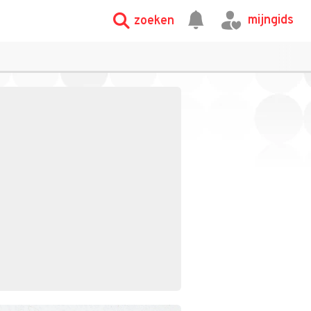
mijngids
zoeken