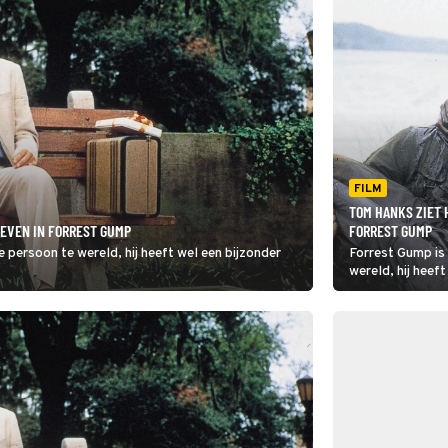
FILM
TOM HANKS ZIET 
EVEN IN FORREST GUMP
FORREST GUMP
e persoon te wereld, hij heeft wel een bijzonder
Forrest Gump is 
wereld, hij heeft