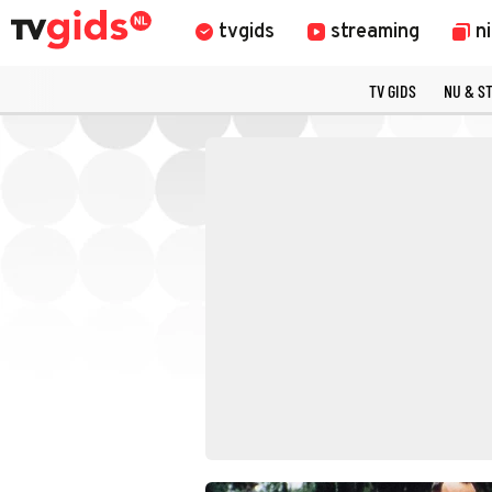
tvgids
streaming
n
TV GIDS
NU & S