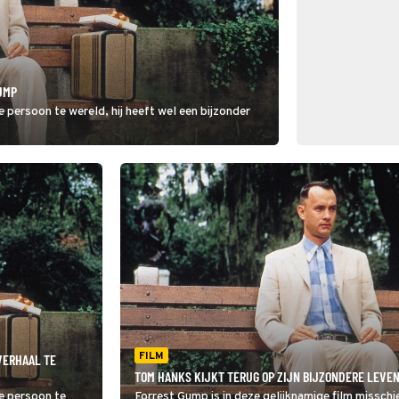
UMP
e persoon te wereld, hij heeft wel een bijzonder
FILM
VERHAAL TE
TOM HANKS KIJKT TERUG OP ZIJN BIJZONDERE LEVEN
te persoon te
Forrest Gump is in deze gelijknamige film misschie