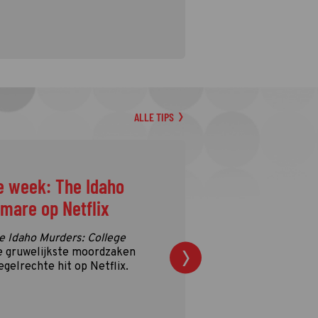
ALLE TIPS
ggen momenteel op
ficatieronde?
 de streamingronde van de
n in volle gang. Tijd dus voor
!