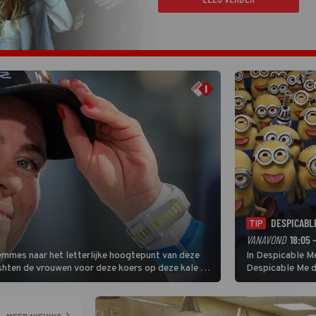
DESPICABL
TIP
VANAVOND
18:05 
Femmes naar het letterlijke hoogtepunt van deze
In Despicable Me
ishten de vrouwen voor deze koers op deze kale col
Despicable Me d
e slotklim is vlak.
Agnes de overst
dat pad weet te 