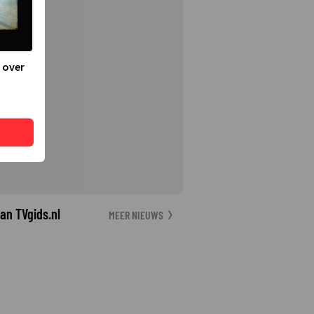
 over
an TVgids.nl
MEER NIEUWS