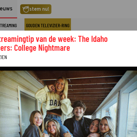
ieuws
stem nu!
TREAMING
GOUDEN TELEVIZIER-RING
treamingtip van de week: The Idaho
ers: College Nightmare
ZIEN