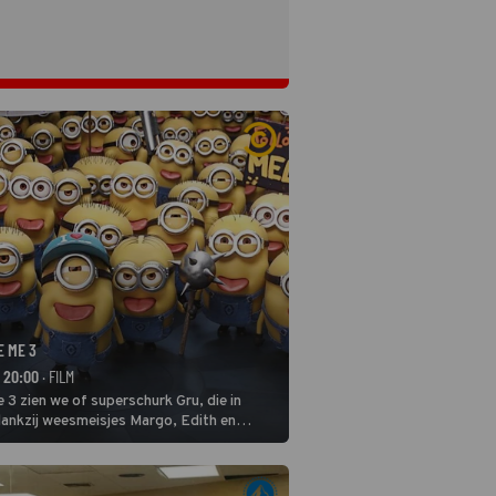
E ME 3
- 20:00
· FILM
 3 zien we of superschurk Gru, die in
ankzij weesmeisjes Margo, Edith en
ap naar het rechte pad maakte, ook op
blijven.