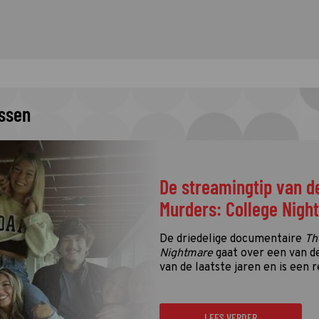
issen
Welke programma's li
kop in de vierde kwali
De vierde kwalificatieronde én
Gouden Televizier-Ring 2026 zij
de eerste én enige tussenstand
LEES VERDER