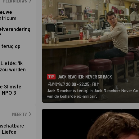
MEER NIEUWS
nieuwe
stricum
elverandering
'
 terug op
Liefde: 'Ik
d zou worden
JACK REACHER: NEVER GO BACK
TIP
VANAVOND
20:00 - 22:25
· FILM
e Slimste
Jack Reacher is terug! In Jack Reacher: Never Go
p NPO 3
van de keiharde ex-militair.
MEER TV
nschatbare
 Liefde