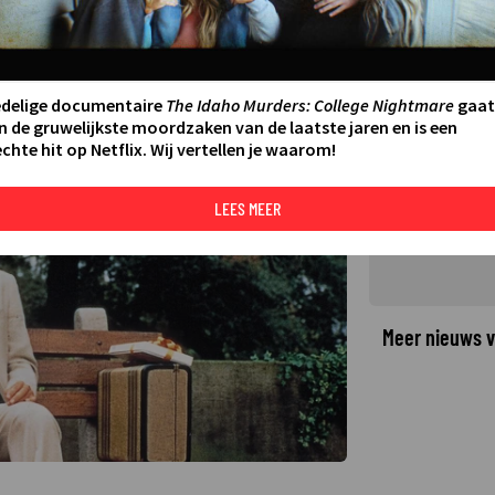
ijn bijzondere leven in Forrest
19
edelige documentaire
The Idaho Murders: College Nightmare
gaat
n de gruwelijkste moordzaken van de laatste jaren en is een
chte hit op Netflix. Wij vertellen je waarom!
©
LEES MEER
Meer nieuws v