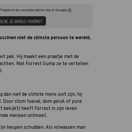
TVgids.nl als voorkeursbron toe in Google.
DS.NL JE GOOGLE-FAVORIET
schien niet de slimste persoon te wereld,
wit pak. Hij maakt een praatje met de
achten.
Wat
Forrest Gump ze te vertellen
l.
dan niet de slimste mens ooit zijn, hij
d. Door stom toeval, dom geluk of pure
 bekijkt) heeft Forrest in zijn leven
oemde mensen ontmoet.
 zijn heupen schudden. Als volwassen man