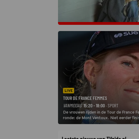
LIVE
TOUR DE FRANCE FEMMES
VANMIDDAG
15:20 - 18:00
· SPORT
De vrouwen rijden in de Tour de France 
ronde: de Mont Ventoux. Niet eerder fin
uit de buitencategorie. De aanloop naar d