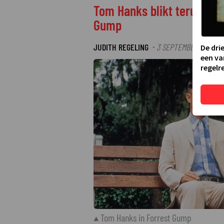
Tom Hanks blikt terug op z
Gump
JUDITH REGELING
3 SEPTEMBER 2025 14:
·
De dri
een va
regelre
Tom Hanks in Forrest Gump