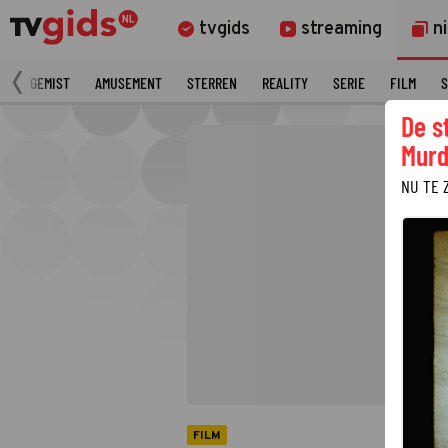
tvgids
streaming
n
N
GEMIST
AMUSEMENT
STERREN
REALITY
SERIE
FILM
S
De s
Murd
NU TE 
FILM