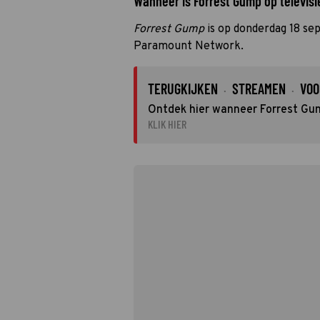
Wanneer is Forrest Gump op televisie
Forrest Gump
is op donderdag 18 se
Paramount Network.
TERUGKIJKEN
STREAMEN
VOO
·
·
Ontdek hier wanneer Forrest Gum
KLIK HIER