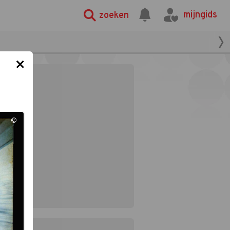
mijngids
zoeken
×
©