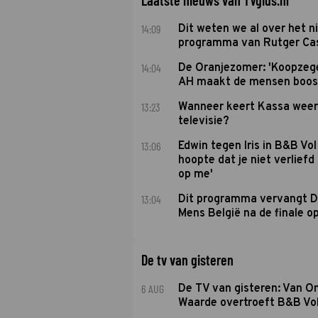
Laatste nieuws van TVgids.nl
14:09
Dit weten we al over het 
programma van Rutger Ca
14:04
De Oranjezomer: 'Koopzeg
AH maakt de mensen boos
13:23
Wanneer keert Kassa weer
televisie?
13:06
Edwin tegen Iris in B&B Vol 
hoopte dat je niet verlief
op me'
13:04
Dit programma vervangt D
Mens België na de finale o
De tv van gisteren
6 AUG
De TV van gisteren: Van O
Waarde overtroeft B&B Vol