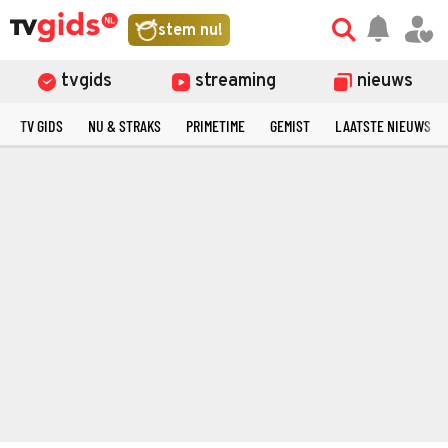
stem nu!
tvgids
streaming
nieuws
TV GIDS
NU & STRAKS
PRIMETIME
GEMIST
LAATSTE NIEUWS