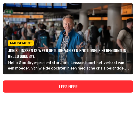
als ze ook nog eens een nachtje weggaan.
AMUSEMENT
JORIS LINSSEN IS WEER GETUIGE VAN EEN EMOTIONELE HERENIGING IN
HELLO GOODBYE
Hello Goodbye-presentator Joris Linssen hoort het verhaal van
een moeder, van wie de dochter in een medische crisis belandde.
Die moest daardoor voortijdig haar studiereis afbreken. Het
weerzien in de aankomsthal is emotioneel.
LEES MEER