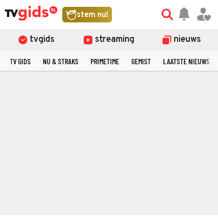
stem nu!
tvgids
streaming
nieuws
TV GIDS
NU & STRAKS
PRIMETIME
GEMIST
LAATSTE NIEUWS