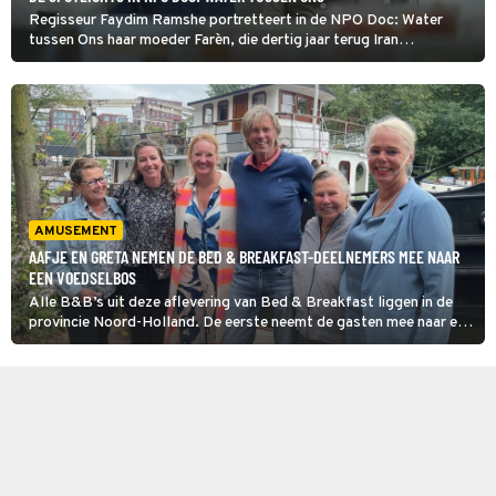
Regisseur Faydim Ramshe portretteert in de NPO Doc: Water
tussen Ons haar moeder Farèn, die dertig jaar terug Iran
ontvluchtte, zonder haar dochter. Farèn bouwde hier een nieuw
leven op en helpt jonge gevluchte vrouwen met werk, advies en
zwemles.
AMUSEMENT
AAFJE EN GRETA NEMEN DE BED & BREAKFAST-DEELNEMERS MEE NAAR
EEN VOEDSELBOS
Alle B&B’s uit deze aflevering van Bed & Breakfast liggen in de
provincie Noord-Holland. De eerste neemt de gasten mee naar een
voedselbos, de tweede laat ze slapen op een historisch schip en
de derde heeft als uitje een ritje met de stoomtram.