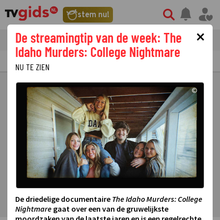
stem nu!
×
De streamingtip van de week: The
tvgids
streaming
nieuws
Idaho Murders: College Nightmare
TV GIDS
NU & STRAKS
PRIMETIME
GEMIST
LAATSTE NIEUWS
NU TE ZIEN
©
De driedelige documentaire
The Idaho Murders: College
Nightmare
gaat over een van de gruwelijkste
moordzaken van de laatste jaren en is een regelrechte