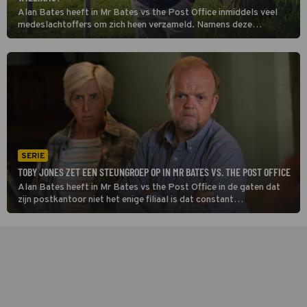
Alan Bates heeft in Mr Bates vs the Post Office inmiddels veel
medeslachtoffers om zich heen verzameld. Namens deze
belangenvereniging onderhandelt hij met Post Office-directeur
Paula Vennells. Zij belooft alle problemen op te lossen. Lukt dat?
SERIE
TOBY JONES ZET EEN STEUNGROEP OP IN MR BATES VS. THE POST OFFICE
Alan Bates heeft in Mr Bates vs the Post Office in de gaten dat
zijn postkantoor niet het enige filiaal is dat constant
onverklaarbaar verlies maakt. Hij denkt dat het aan het nieuwe
softwareprogramma Horizon ligt en zoekt contact met zijn
lotgenoten.