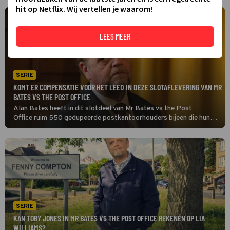
hit op Netflix. Wij vertellen je waarom!
LEES MEER
SERIE
KOMT ER COMPENSATIE VOOR HET LEED IN DEZE SLOTAFLEVERING VAN MR
BATES VS THE POST OFFICE
Alan Bates heeft in dit slotdeel van Mr Bates vs the Post
Office ruim 550 gedupeerde postkantoorhouders bijeen die hun
verhaal in de rechtbank willen vertellen. Cruciaal is dat de
klokkenluider bij het softwarebedrijf zijn mond durft open te doen.
(HH)
SERIE
KAN TOBY JONES IN MR BATES VS THE POST OFFICE REKENEN OP LIA
WILLIAMS?