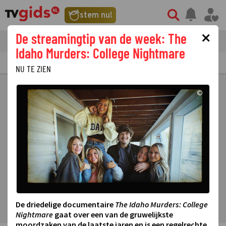
stem nu!
×
De streamingtip van de week: The
tvgids
streaming
nieuws
Idaho Murders: College Nightmare
TV GIDS
NU & STRAKS
PRIMETIME
GEMIST
LAATSTE NIEUWS
NU TE ZIEN
©
De driedelige documentaire
The Idaho Murders: College
Nightmare
gaat over een van de gruwelijkste
moordzaken van de laatste jaren en is een regelrechte