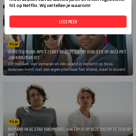
hit op Netflix. Wij vertellen je waarom!
LEES MEER
FILM
GENIETEN MAAR: NPO 3 ZENDT OP DEZE DATUM VERLIEFD OP IBIZA MET
JAN KOOIJMAN UIT
Elf mensen, vier verhalen en één eiland in Verliefd op Ibiza.
Iedereen komt met een eigen plan naar het eiland, maar in essentie
blijkt iedereen voor dezelfde uitdaging te staan.
FILM
NIEMAND IN DE STAD VAN MICHIEL VAN ERP IS OP DEZE DATUM TE ZIEN OP
NPO 3