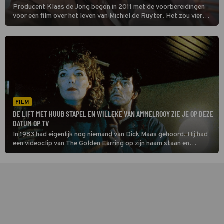
Producent Klaas de Jong begon in 2011 met de voorbereidingen
voor een film over het leven van Michiel de Ruyter. Het zou vier
jaar duren tot die film er ook echt kwam. Maar het was het wachten
waard!
FILM
DE LIFT MET HUUB STAPEL EN WILLEKE VAN AMMELROOY ZIE JE OP DEZE
DATUM OP TV
In 1983 had eigenlijk nog niemand van Dick Maas gehoord. Hij had
een videoclip van The Golden Earring op zijn naam staan en
regisseerde een handvol korte films. En toen was daar ineens De
Lift.