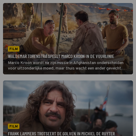
FILM
WALDEMAR TORENSTRA SPEELT MARCO KROON IN DE VUURLINIE
Marco Kroon wordt na zijn missie in Afghanistan onderscheiden
voor uitzonderlijke moed, maar thuis wacht een ander gevecht.
In De Vuurlinie blijkt alle media-aandacht voor hem ook een pittige
strijd op te leveren.
FILM
FRANK LAMMERS TROTSEERT DE GOLVEN IN MICHIEL DE RUYTER