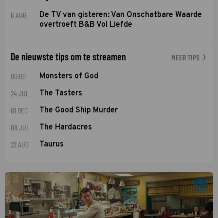
6 AUG
De TV van gisteren: Van Onschatbare Waarde
overtroeft B&B Vol Liefde
De nieuwste tips om te streamen
MEER TIPS
00:00
Monsters of God
24 JUL
The Tasters
01 DEC
The Good Ship Murder
08 JUL
The Hardacres
22 AUG
Taurus