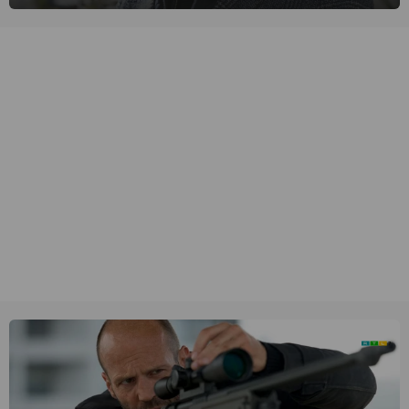
Daniëls de kijkers meeneemt op reis door de tijd aan de hand van
unieke amateurbeelden uit verschillende decennia. (HH)