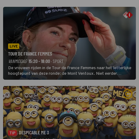
LIVE
TOUR DE FRANCE FEMMES
VANMIDDAG
15:20 - 18:00
· SPORT
De vrouwen rijden in de Tour de France Femmes naar het letterlijke
hoogtepunt van deze ronde: de Mont Ventoux. Niet eerder
finishten de vrouwen voor deze koers op deze kale col uit de
buitencategorie. De aanloop naar de slotklim is vlak.
DESPICABLE ME 3
TIP