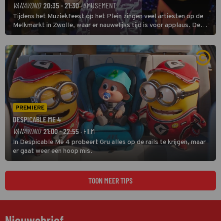
VANAVOND
20:35 - 21:30
· AMUSEMENT
Tijdens het Muziekfeest op het Plein zingen veel artiesten op de
Melkmarkt in Zwolle, waar er nauwelijks tijd is voor applaus. De
grootste namen zijn André Hazes, Jannes, René Froger en
natuurlijk Rutger van Barneveld met zijn hit Zwoele Zomernachten.
PREMIERE
DESPICABLE ME 4
VANAVOND
21:00 - 22:55
· FILM
In Despicable Me 4 probeert Gru alles op de rails te krijgen, maar
er gaat weer een hoop mis.
TOON MEER TIPS
Nieuwsbrief