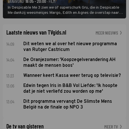
VANAVOND
18:05 - 20:00
· FILM
In Despicable Me 3 zien we of superschurk Gru, die in Despicable
Me dankzij weesmeisjes Margo, Edith en Agnes de overstap naar
het rechte pad maakte, ook op dat pad weet te blijven.
Laatste nieuws van TVgids.nl
MEER NIEUWS
14:09
Dit weten we al over het nieuwe programma
van Rutger Castricum
14:04
De Oranjezomer: 'Koopzegelverandering AH
maakt de mensen boos'
13:23
Wanneer keert Kassa weer terug op televisie?
13:06
Edwin tegen Iris in B&B Vol Liefde: 'Ik hoopte
dat je niet verliefd zou worden op me'
13:04
Dit programma vervangt De Slimste Mens
België na de finale op NPO 3
De tv van gisteren
MEER TV