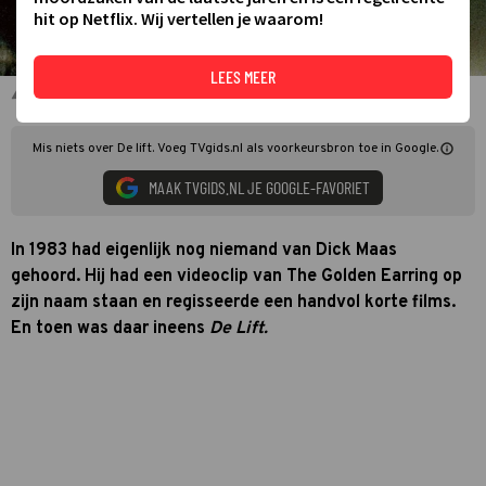
hit op Netflix. Wij vertellen je waarom!
LEES MEER
Willeke van Ammelrooy en Huub Stapel in De Lift
Mis niets over De lift. Voeg TVgids.nl als voorkeursbron toe in Google.
MAAK TVGIDS.NL JE GOOGLE-FAVORIET
In 1983 had eigenlijk nog niemand van Dick Maas
gehoord. Hij had een videoclip van The Golden Earring op
zijn naam staan en regisseerde een handvol korte films.
En toen was daar ineens
D
e Lift
.