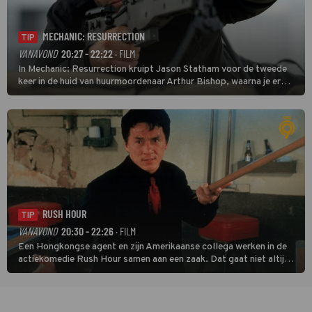
MECHANIC: RESURRECTION
TIP
VANAVOND
20:27 - 22:22
· FILM
In Mechanic: Resurrection kruipt Jason Statham voor de tweede
keer in de huid van huurmoordenaar Arthur Bishop, waarna je er
donder op kunt zeggen dat er van Bishops geplande pensioen niet
veel terechtkomt.
RUSH HOUR
TIP
VANAVOND
20:30 - 22:26
· FILM
Een Hongkongse agent en zijn Amerikaanse collega werken in de
actiekomedie Rush Hour samen aan een zaak. Dat gaat niet altijd
van een leien dakje.