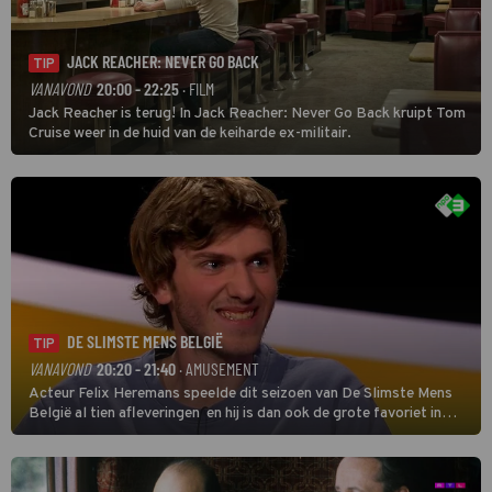
JACK REACHER: NEVER GO BACK
TIP
VANAVOND
20:00 - 22:25
· FILM
Jack Reacher is terug! In Jack Reacher: Never Go Back kruipt Tom
Cruise weer in de huid van de keiharde ex-militair.
DE SLIMSTE MENS BELGIË
TIP
VANAVOND
20:20 - 21:40
· AMUSEMENT
Acteur Felix Heremans speelde dit seizoen van De Slimste Mens
België al tien afleveringen en hij is dan ook de grote favoriet in
deze seizoensfinale. En er is Nederlandse inbreng, want komiek
Soundos El Ahmadi neemt plaats aan de jurytafel.