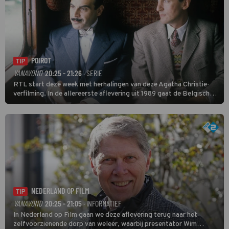
POIROT
TIP
VANAVOND
20:25 - 21:26
· SERIE
RTL start deze week met herhalingen van deze Agatha Christie-
verfilming. In de allereerste aflevering uit 1989 gaat de Belgische
speurder op zoek naar een vermiste kok. Poirot raakt al snel
verwikkeld in een moordzaak. (HH)
NEDERLAND OP FILM
TIP
VANAVOND
20:25 - 21:05
· INFORMATIEF
In Nederland op Film gaan we deze aflevering terug naar het
zelfvoorzienende dorp van weleer, waarbij presentator Wim