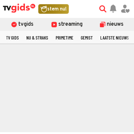
stem nu!
tvgids
streaming
nieuws
TV GIDS
NU & STRAKS
PRIMETIME
GEMIST
LAATSTE NIEUWS