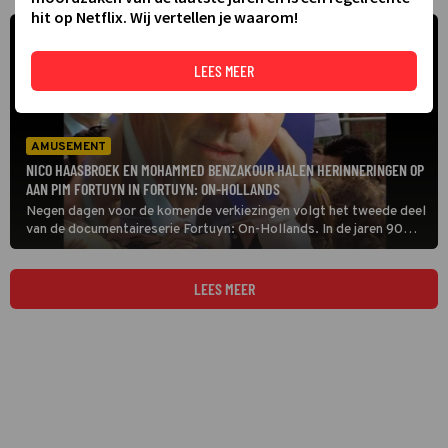
hit op Netflix. Wij vertellen je waarom!
LEES MEER
AMUSEMENT
NICO HAASBROEK EN MOHAMMED BENZAKOUR HALEN HERINNERINGEN OP
AAN PIM FORTUYN IN FORTUYN: ON-HOLLANDS
Negen dagen voor de komende verkiezingen volgt het tweede deel
van de documentaireserie Fortuyn: On-Hollands. In de jaren 90
startte hij met zijn radiocolumn op Radio Rijnmond, waarin hij
maatschappelijke thema’s besprak.
LEES MEER