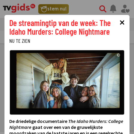
stem nu!
×
De streamingtip van de week: The
tvgids
streaming
nieuws
Idaho Murders: College Nightmare
TV GIDS
NU & STRAKS
PRIMETIME
GEMIST
LAATSTE NIEUWS
NU TE ZIEN
©
De driedelige documentaire
The Idaho Murders: College
Nightmare
gaat over een van de gruwelijkste
moordzaken van de laatste jaren en is een regelrechte