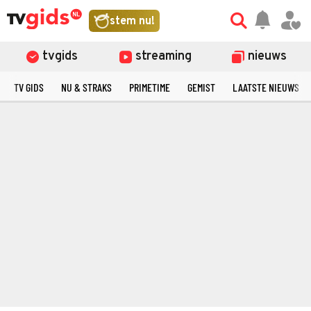
stem nu!
tvgids
streaming
nieuws
TV GIDS
NU & STRAKS
PRIMETIME
GEMIST
LAATSTE NIEUWS