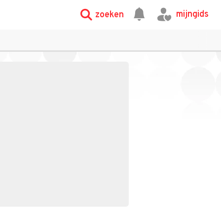
mijngids
zoeken