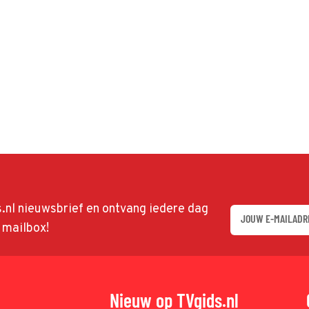
ds.nl nieuwsbrief en ontvang iedere dag
w mailbox!
Nieuw op TVgids.nl