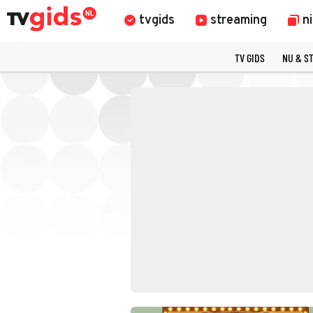
tvgids
streaming
n
TV GIDS
NU & S