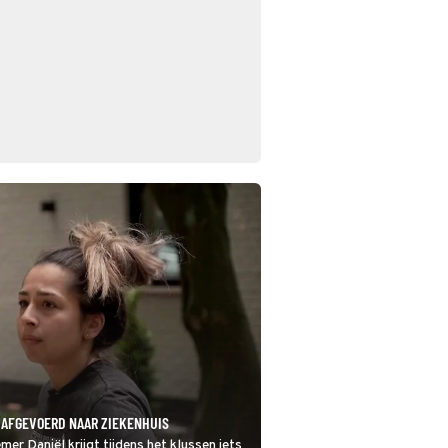
 AFGEVOERD NAAR ZIEKENHUIS
er Daniël krijgt tijdens het klussen iets