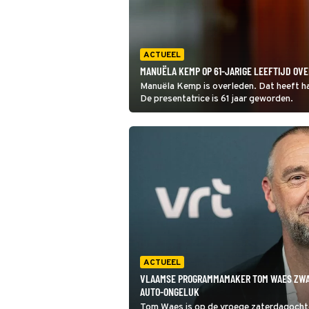
ACTUEEL
MANUËLA KEMP OP 61-JARIGE LEEFTIJD OV
Manuëla Kemp is overleden. Dat heeft h
De presentatrice is 61 jaar geworden.
ACTUEEL
VLAAMSE PROGRAMMAMAKER TOM WAES ZW
AUTO-ONGELUK
Tom Waes is op de vroege zaterdagoch