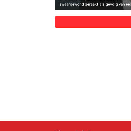
zwaargewond geraakt als gevolg van ee
De 56-jarige Vlaming reed bij de Kennedy
Antwerpen met zijn oldtimer in op een b
waarschuwde voor wegwerkzaamheden.