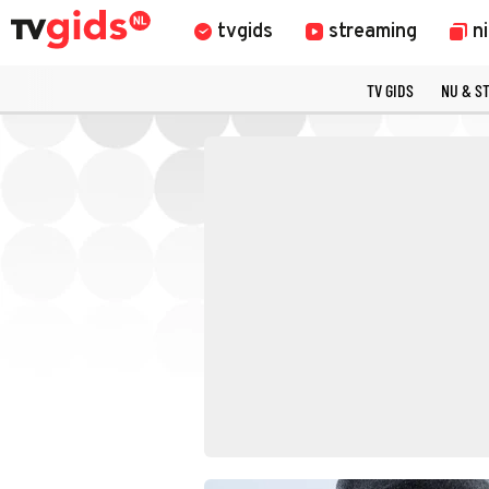
tvgids
streaming
n
TV GIDS
NU & S