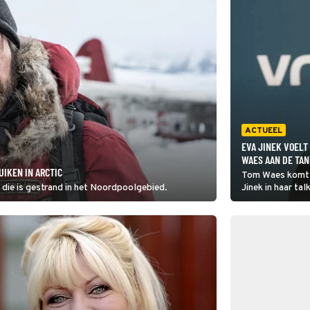
ACTUEEL
EVA JINEK VOEL
WAES AAN DE TA
IKEN IN ARCTIC
Tom Waes komt v
 die is gestrand in het Noordpoolgebied.
Jinek in haar ta
gesprek over de 
van een ongeval