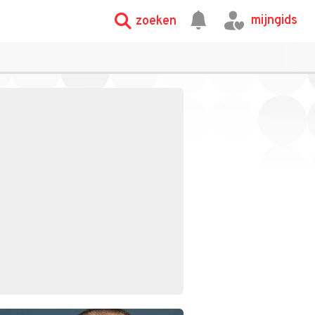
mijngids
zoeken