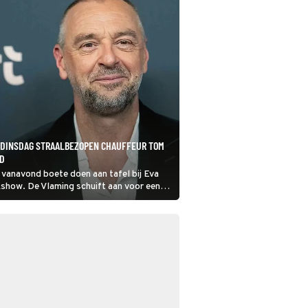
T DINSDAG STRAALBEZOPEN CHAUFFEUR TOM
ND
anavond boete doen aan tafel bij Eva
lkshow. De Vlaming schuift aan voor een
straf die hij kreeg voor het veroorzaken
 in beschonken toestand.