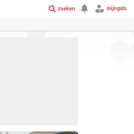
mijngids
zoeken