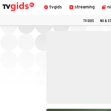
tvgids
streaming
n
TV GIDS
NU & S