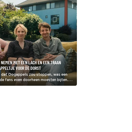
 NEMEN MET EEN LACH EN EEN TRAAN
APPELTJE VOOR DE DORST
 dat Oogappels zou stoppen, was een
 de fans even doorheen moesten bijten.
te verlichten is er deze bitterzoete
 met een laatste blik op de personages.