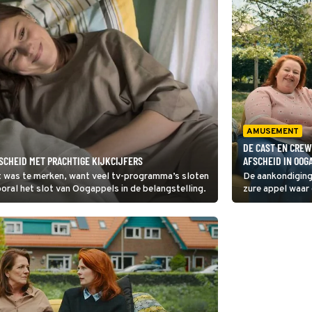
AMUSEMENT
DE CAST EN CREW
SCHEID MET PRACHTIGE KIJKCIJFERS
AFSCHEID IN OOG
t was te merken, want veel tv-programma’s sloten
De aankondiging
ooral het slot van Oogappels in de belangstelling.
zure appel waar
Om het zuur wat 
afscheidsspecial