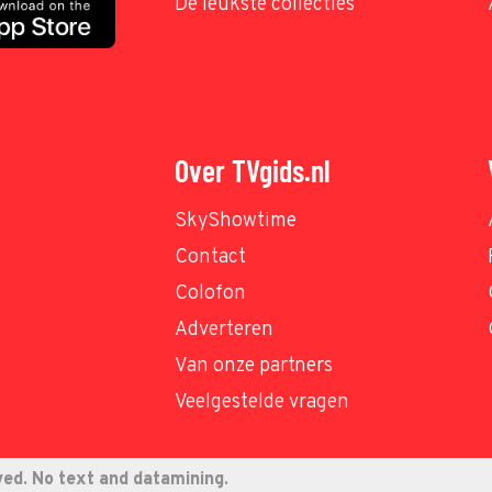
De leukste collecties
Over TVgids.nl
SkyShowtime
Contact
Colofon
Adverteren
Van onze partners
Veelgestelde vragen
ved. No text and datamining.