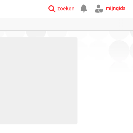
mijngids
zoeken