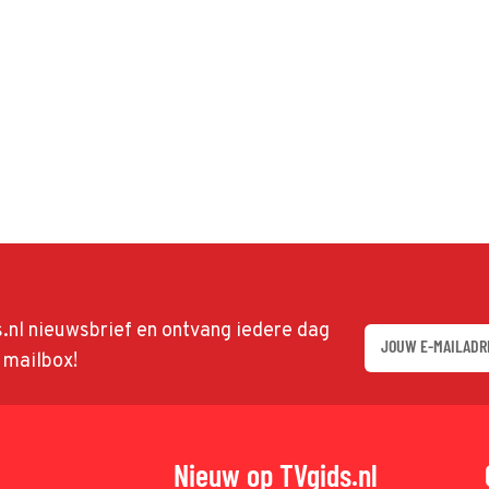
ds.nl nieuwsbrief en ontvang iedere dag
w mailbox!
Nieuw op TVgids.nl