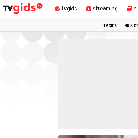
tvgids
streaming
n
TV GIDS
NU & S