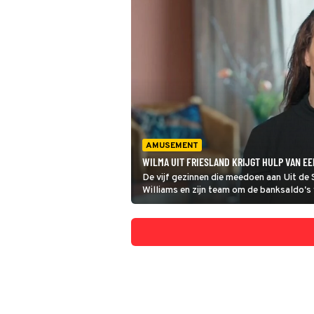
AMUSEMENT
WILMA UIT FRIESLAND KRIJGT HULP VAN EE
De vijf gezinnen die meedoen aan Uit de 
Williams en zijn team om de banksaldo's v
krijgen? Ze doen er in elk geval hun best