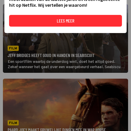
hit op Netflix. Wij vertellen je waarom!
LEES MEER
FILM
JEFF BRIDGES HEEFT GOUD IN HANDEN IN SEABISCUIT
Een sportfilm waarbij de underdog wint, doet het altijd goed.
Zeker wanneer het gaat over een waargebeurd verhaal. Seabiscuit
wint tegen alle verwachtingen in wedstrijden en wint zo de harten
van het Amerikaanse volk.
FILM
PAARD JOEY MAAKT GRUWELIJKE DINGEN MEE IN WAR HORSE