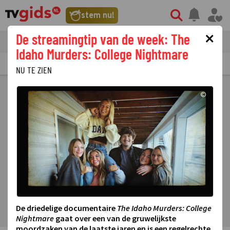
stem nu!
×
De streamingtip van de week: The
tvgids
streaming
nieuws
Idaho Murders: College Nightmare
TV GIDS
NU & STRAKS
PRIMETIME
GEMIST
LAATSTE NIEUWS
NU TE ZIEN
©
De driedelige documentaire
The Idaho Murders: College
Nightmare
gaat over een van de gruwelijkste
moordzaken van de laatste jaren en is een regelrechte