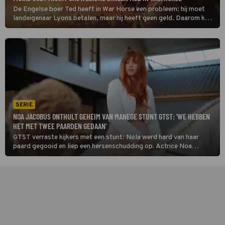
De Engelse boer Ted heeft in War Horse een probleem: hij moet
landeigenaar Lyons betalen, maar hij heeft geen geld. Daarom kan
hij niet anders dan zijn paard Joey verkopen.
SERIE
NOA JACOBUS ONTHULT GEHEIM VAN MANEGE STUNT GTST: 'WE HEBBEN
HET MET TWEE PAARDEN GEDAAN'
GTST verraste kijkers met een stunt: Nola werd hard van haar
paard gegooid en liep een hersenschudding op. Actrice Noa
Jacobus vertelt hoe zorgvuldig die opnames verliepen.