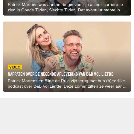
Patrick Martens was aan het begin van zijn acteer-carrière te
zien in Goede Tijden, Slechte Tijden. Dat avontuur stopte in
2001, maar dat was niet zijn eigen keuze.
VIDEO
NAPRATEN OVER DE NEGENDE AFLEVERING VAN B&B VOL LIEFDE
Patrick Martens en Eline de Ruig zijn terug met hun (h)eerlijke
podcast over B&B Vol Liefde! Deze zomer zitten ze weer aan
de buis gekluisterd om geen seconde te missen van het
datingprogramma.