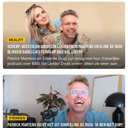
datingprogramma.
REALITY
SCHERP, GEESTIG EN GOUDEERLIJK: PATRICK MARTENS EN ELINE DE RUIG
BLIKKEN DAGELIJKS TERUG OP B&B VOL LIEFDE
Patrick Martens en Eline de Ruig zijn terug met hun (h)eerlijke
podcast over B&B Vol Liefde! Deze zomer zitten ze weer aan
de buis gekluisterd om geen seconde te missen van het
datingprogramma.
STERREN
PATRICK MARTENS GIERT HET UIT DOOR ELINE DE RUIG: 'IK BEN NIET DOM!'