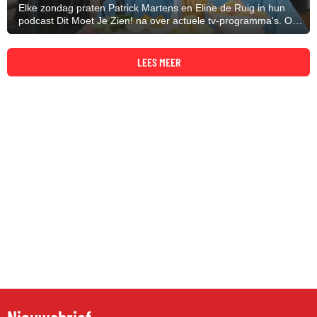
Elke zondag praten Patrick Martens en Eline de Ruig in hun
podcast Dit Moet Je Zien! na over actuele tv-programma's. Op
dit moment zijn dat Boer Zoekt Vrouw en Married at First Sight.
LEES MEER