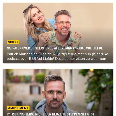
datingprogramma.
VIDEO
NAPRATEN OVER DE VEERTIENDE AFLEVERING VAN B&B VOL LIEFDE
Patrick Martens en Eline de Ruig zijn terug met hun (h)eerlijke
podcast over B&B Vol Liefde! Deze zomer zitten ze weer aan
de buis gekluisterd om geen seconde te missen van het
datingprogramma.
AMUSEMENT
PATRICK MARTENS: 'NIET EIGEN KEUZE TE STOPPEN MET GTST'