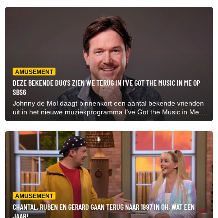
AMUSEMENT
DEZE BEKENDE DUO'S ZIEN WE TERUG IN I'VE GOT THE MUSIC IN ME OP
SBS6
Johnny de Mol daagt binnenkort een aantal bekende vrienden
uit in het nieuwe muziekprogramma I've Got the Music in Me.
Inmiddels is bekend welke BN’ers dit precies zijn.
AMUSEMENT
CHANTAL, RUBEN EN GERARD GAAN TERUG NAAR 1997 IN OH, WAT EEN
JAAR!