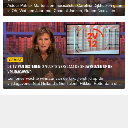
Acteur Patrick Martens en musicalster Carolina Dijkhuizen gaan
in Oh, Wat een Jaar! met Chantal Janzen, Ruben Nicolai en
Gerard Joling terug naar het jaar 1997. De tijd van de
tamagotchi, The Spice Girls en... jawel een Elfstedentocht.
GEMIST
DE TV VAN GISTEREN: 2 VOOR 12 VERSLAAT DE SHOWREUZEN OP DE
VRIJDAGAVOND
Een onverwachte winnaar van de kijkcijferstrijd op de
vrijdagavond. Niet Holland's Got Talent, Flikken Rotterdam of
De Slimste Mens gaat er met de kijkers vandoor maar 2 voor
12 (1 miljoen).