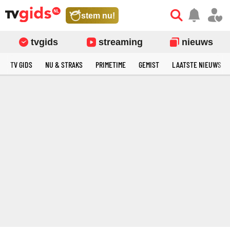
stem nu!
tvgids
streaming
nieuws
TV GIDS
NU & STRAKS
PRIMETIME
GEMIST
LAATSTE NIEUWS