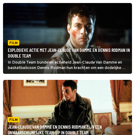
krijgen.
FILM
EXPLOSIEVE ACTIE MET JEAN-CLAUDE VAN DAMME EN DENNIS RODMAN IN
DOUBLE TEAM
In Double Team bundelen actieheld Jean-Claude Van Damme en
basketbalicoon Dennis Rodman hun krachten om een dodelijke
terrorist te stoppen. Wat volgt, is een explosieve achtbaanrit vol
actie en humor.
FILM
JEAN-CLAUDE VAN DAMME EN DENNIS RODMAN ZIJN EEN
ONWAARSCHIJNLIJKE TEAM-UP IN DOUBLE TEAM