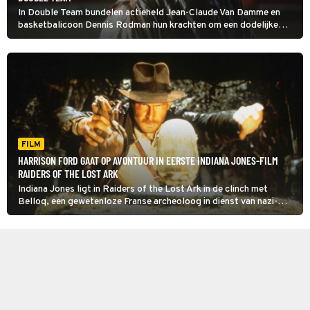
In Double Team bundelen actieheld Jean-Claude Van Damme en
basketbalicoon Dennis Rodman hun krachten om een dodelijke
terrorist te stoppen. Wat volgt, is een explosieve achtbaanrit vol
actie en humor.
FILM
HARRISON FORD GAAT OP AVONTUUR IN EERSTE INDIANA JONES-FILM
RAIDERS OF THE LOST ARK
Indiana Jones ligt in Raiders of the Lost Ark in de clinch met
Belloq, een gewetenloze Franse archeoloog in dienst van nazi-
Duitsland. Ze willen allebei de ark van het verbond in hun bezit
krijgen.