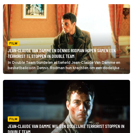
FILM
JEAN-CLAUDE VAN DAMME EN DENNIS RODMAN HOPEN SAMEN EEN
TERRORIST TE STOPPEN IN DOUBLE TEAM
In Double Team bundelen actieheld Jean-Claude Van Damme en
basketbalicoon Dennis Rodman hun krachten om een dodelijke
terrorist te stoppen. Wat volgt, is een explosieve achtbaanrit vol
actie en humor.
FILM
JEAN-CLAUDE VAN DAMME WIL EEN DODELIJKE TERRORIST STOPPEN IN
DOUBLE TEAM