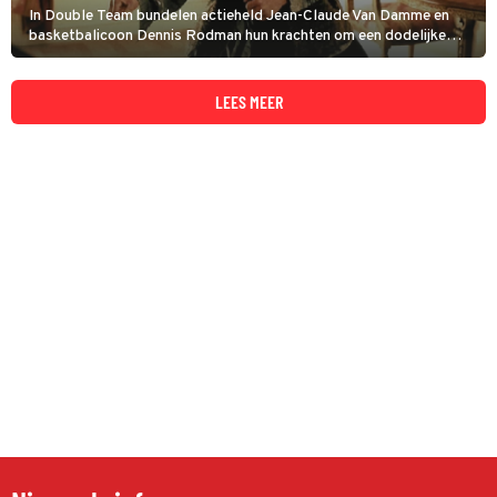
In Double Team bundelen actieheld Jean-Claude Van Damme en
basketbalicoon Dennis Rodman hun krachten om een dodelijke
terrorist te stoppen. Wat volgt, is een explosieve achtbaanrit vol
actie en humor.
LEES MEER