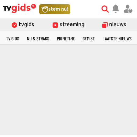
stem nu!
tvgids
streaming
nieuws
TV GIDS
NU & STRAKS
PRIMETIME
GEMIST
LAATSTE NIEUWS