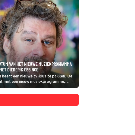
TDATUM VAN HET NIEUWE MUZIEKPROGRAMMA
 MET DIEDERIK EBBINGE
 heeft een nieuwe tv-klus te pakken. De
mt met een nieuw muziekprogramma,
t of Pop. Eerder vertelde Ebbinge al
rogramma in Ivo, Even op Zaterdag.
t vandaag meer details onthuld.