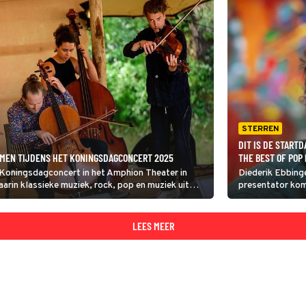
STERREN
DIT IS DE STAR
AMEN TIJDENS HET KONINGSDAGCONCERT 2025
THE BEST OF POP
Koningsdagconcert in het Amphion Theater in
Diederik Ebbinge
in klassieke muziek, rock, pop en muziek uit
presentator ko
jong talent treedt op.
genaamd The Bes
meer over dit p
Omroep NTR heef
LEES MEER