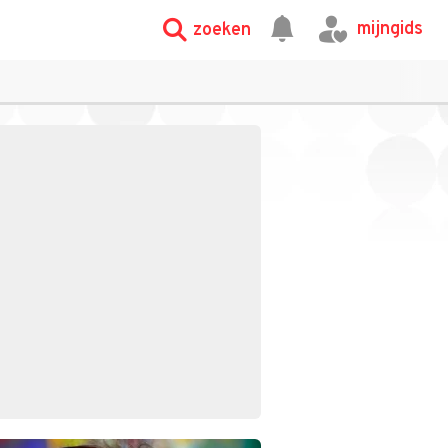
mijngids
zoeken