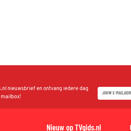
ds.nl nieuwsbrief en ontvang iedere dag
w mailbox!
Nieuw op TVgids.nl