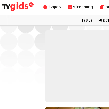
tvgids
streaming
n
TV GIDS
NU & S