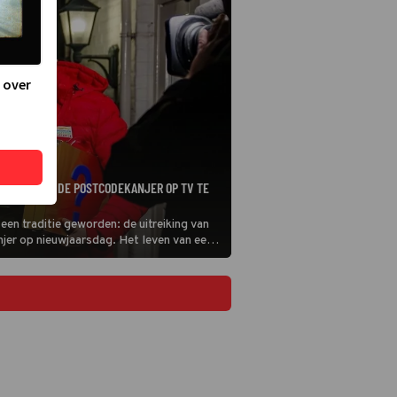
 over
ITSLAG VAN DE POSTCODEKANJER OP TV TE
 een traditie geworden: de uitreiking van
er op nieuwjaarsdag. Het leven van een
ordt volledig op zijn kop gezet door de
 winnen. Maar waar en hoe laat zie je deze