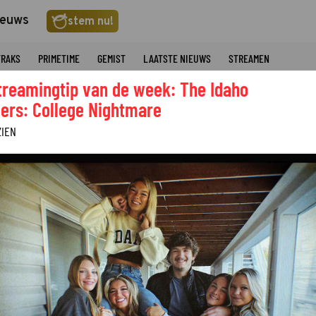
ieuws
stem nu!
TRAKS
PRIMETIME
GEMIST
LAATSTE NIEUWS
STREAMEN
treamingtip van de week: The Idaho
ers: College Nightmare
ZIEN