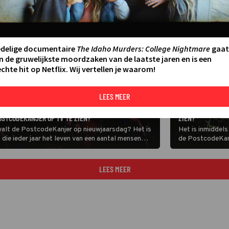
edelige documentaire
The Idaho Murders: College Nightmare
gaat
n de gruwelijkste moordzaken van de laatste jaren en is een
chte hit op Netflix. Wij vertellen je waarom!
LEES MEER
AMUSEMENT
WANNEER IS DE U
OSTCODEKANJER OP TV TE ZIEN?
ZIEN?
valt de PostcodeKanjer op nieuwjaarsdag? Het is
Het is inmiddels
 die ieder jaar het leven van een aantal mensen
de PostcodeKanj
e laat zie je deze uitreiking op tv? Lees snel
aantal mensen w
miljoenen die ze
uitreiking op tv?
LEES MEER