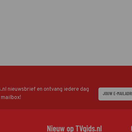
ds.nl nieuwsbrief en ontvang iedere dag
w mailbox!
Nieuw op TVgids.nl