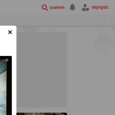
mijngids
zoeken
×
©