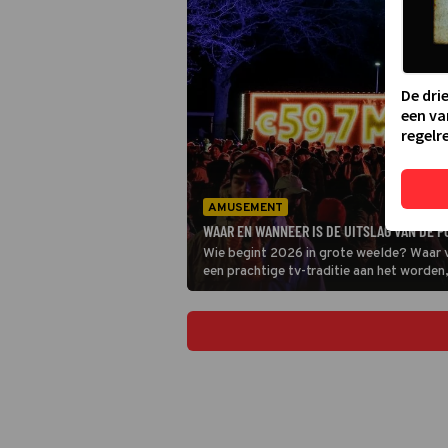
De dri
een va
regelre
AMUSEMENT
WAAR EN WANNEER IS DE UITSLAG VAN DE P
Wie begint 2026 in grote weelde? Waar 
een prachtige tv-traditie aan het worden,
voorgoed op zijn kop zet. Maar waar en ho
verder.