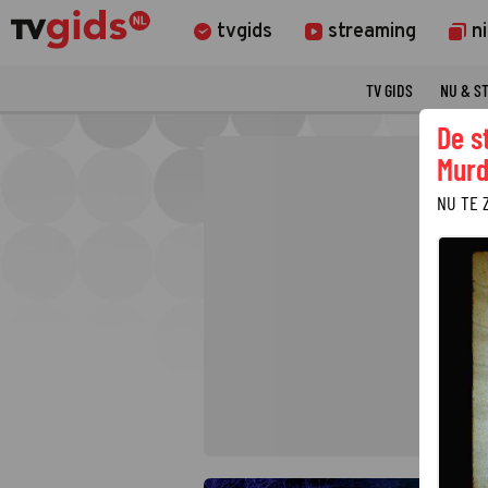
tvgids
streaming
n
TV GIDS
NU & S
De s
Murd
NU TE 