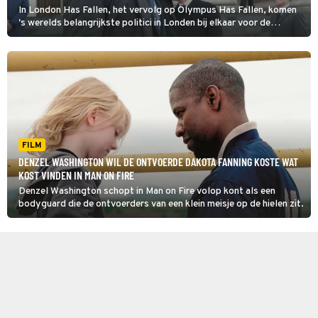
In London Has Fallen, het vervolg op Olympus Has Fallen, komen
's werelds belangrijkste politici in Londen bij elkaar voor de
begrafenis van de Britse premier. Voor rouw is geen tijd: in Londen
vindt de ene na de andere aanslag plaats.
FILM
DENZEL WASHINGTON WIL DE ONTVOERDE DAKOTA FANNING KOSTE WAT
KOST VINDEN IN MAN ON FIRE
Denzel Washington schopt in Man on Fire volop kont als een
bodyguard die de ontvoerders van een klein meisje op de hielen zit.