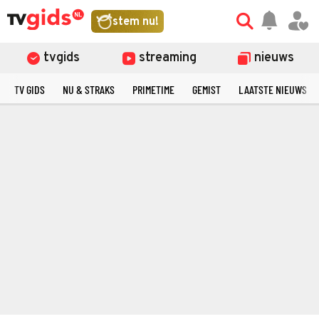
stem nu!
tvgids
streaming
nieuws
TV GIDS
NU & STRAKS
PRIMETIME
GEMIST
LAATSTE NIEUWS