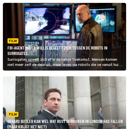
Londen vindt namelijk de ene na de andere aanslag plaats.
FILM
FBI-AGENT BRUCE WILLIS BEGEEFT ZICH TUSSEN DE ROBOTS IN
SURROGATES
Surrogates speelt zich af in de nabije toekomst. Mensen komen
niet meer zelf de deur uit, maar leven via robots die ze vanuit huis
besturen.
FILM
GERARD BUTLER KAN WEL WAT RUST GEBRUIKEN IN LONDON HAS FALLEN
(MAAR KRIJGT HET NIET)