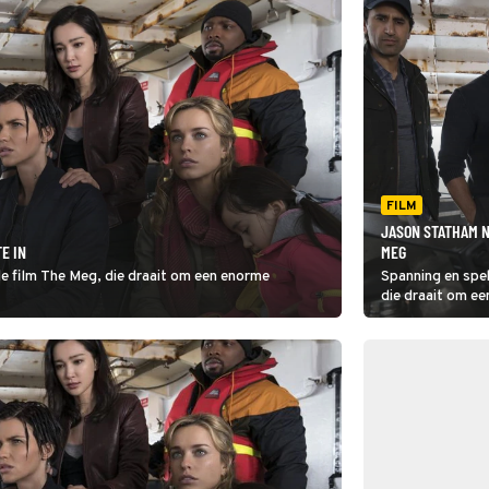
FILM
JASON STATHAM N
E IN
MEG
e film The Meg, die draait om een enorme
Spanning en spe
die draait om ee