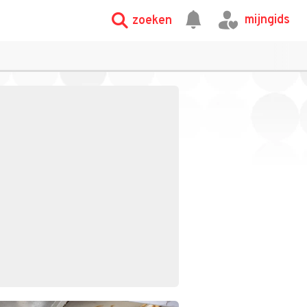
mijngids
zoeken