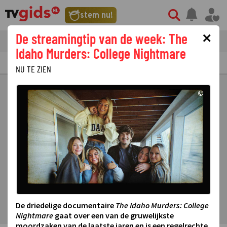
stem nu!
×
De streamingtip van de week: The
tvgids
streaming
nieuws
Idaho Murders: College Nightmare
TV GIDS
NU & STRAKS
PRIMETIME
GEMIST
LAATSTE NIEUWS
NU TE ZIEN
©
De driedelige documentaire
The Idaho Murders: College
Nightmare
gaat over een van de gruwelijkste
moordzaken van de laatste jaren en is een regelrechte