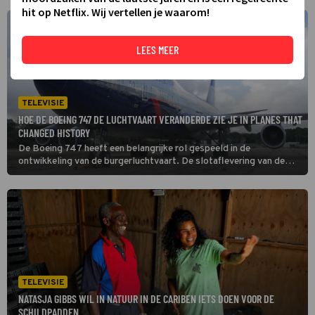
hit op Netflix. Wij vertellen je waarom!
LEES MEER
TELEVISIE
HOE DE BOEING 747 DE LUCHTVAART VERANDERDE ZIE JE IN PLANES THAT
CHANGED HISTORY
De Boeing 747 heeft een belangrijke rol gespeeld in de
ontwikkeling van de burgerluchtvaart. De slotaflevering van de
documentaireserie Planes That Changed History besteedt
aandacht aan dit iconische vliegtuig, dat in 1969 voor het eerst
opsteeg.
TELEVISIE
NATASJA GIBBS WIL IN NATUUR IN DE CARIBEN IETS DOEN VOOR DE
SCHILDPADDEN