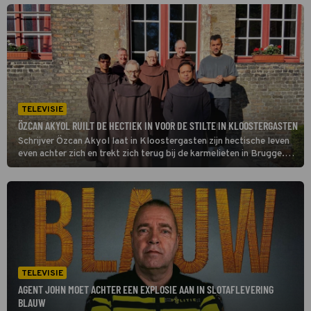
hun zwangerschap of kinderwens.
TELEVISIE
ÖZCAN AKYOL RUILT DE HECTIEK IN VOOR DE STILTE IN KLOOSTERGASTEN
Schrijver Özcan Akyol laat in Kloostergasten zijn hectische leven
even achter zich en trekt zich terug bij de karmelieten in Brugge.
Daar zoekt hij naar antwoorden op elementaire levensvragen die hij
al jaren voor zich uitschuift.
TELEVISIE
AGENT JOHN MOET ACHTER EEN EXPLOSIE AAN IN SLOTAFLEVERING
BLAUW