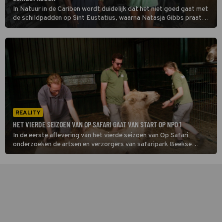
In Natuur in de Cariben wordt duidelijk dat het niet goed gaat met
de schildpadden op Sint Eustatius, waarna Natasja Gibbs praat
met een vrouw die veel weet van bomen die bij de kust worden
geplant om de reptielen te redden van de gevaren van erosie.
REALITY
HET VIERDE SEIZOEN VAN OP SAFARI GAAT VAN START OP NPO 1
In de eerste aflevering van het vierde seizoen van Op Safari
onderzoeken de artsen en verzorgers van safaripark Beekse
Bergen een dromedaris, een dier dat in zijn natuurlijke omgeving
dagenlang kan rondtrekken zonder eten of drinken.