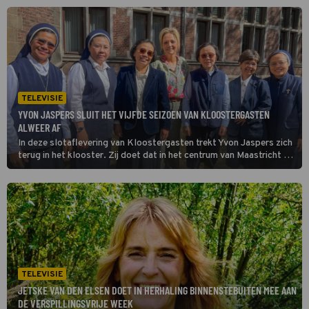
voor Jongens spoorden hem aan om verloskunde te studeren.
TELEVISIE
YVON JASPERS SLUIT HET VIJFDE SEIZOEN VAN KLOOSTERGASTEN
ALWEER AF
In deze slotaflevering van Kloostergasten trekt Yvon Jaspers zich
terug in het klooster. Zij doet dat in het centrum van Maastricht bij
de Zusters onder de Bogen. Yvon wil graag weten hoe het is om te
leven in een gemeenschap.
TELEVISIE
JETSKE VAN DEN ELSEN DOET IN HERHALING BINNENSTEBUITEN MEE AAN
DE VERSPILLINGSVRIJE WEEK