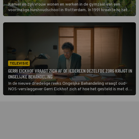
Kamiel en zijn vrouw wonen en werken in de gymzaal van een
voormalige huishoudschool in Rotterdam. In 1991 kraakte hij het
leegstaande pand samen met andere kunstenaars. Tegenwoordig
is het een culturele vrijplaats, zo blijkt in BinnensteBuiten. (HH)
TELEVISIE
GERRI EICKHOF VRAAGT ZICH AF OF IEDEREEN DEZELFDE ZORG KRIJGT IN
ONGELIJKE BEHANDELING
In de nieuwe driedelige reeks Ongelijke Behandeling vraagt oud-
NOS-verslaggever Gerri Eickhof zich af hoe het gesteld is met de
gelijkheid in de gezondheidszorg. Kan iedereen bijvoorbeeld
rekenen op dezelfde (medische) behandeling?