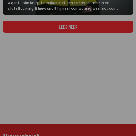
Agent John krijgt te maken met een rampscenario: in de
slotaflevering Blauw snelt hij naar een woning waar net een
explosie plaatsvond. Het is dan nog onduidelijk of het gaat om
een ongeluk of een doelgerichte aanslag.
LEES MEER