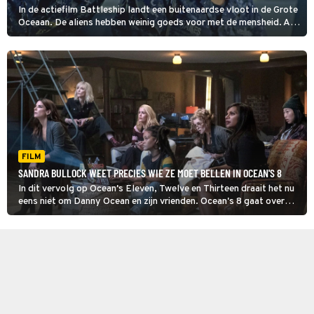
In de actiefilm Battleship landt een buitenaardse vloot in de Grote
Oceaan. De aliens hebben weinig goeds voor met de mensheid. Aan
een groep Amerikaanse en Japanse marineschepen de
eervolle taak het buitenaardse tuig te verslaan.
FILM
SANDRA BULLOCK WEET PRECIES WIE ZE MOET BELLEN IN OCEAN'S 8
In dit vervolg op Ocean's Eleven, Twelve en Thirteen draait het nu
eens niet om Danny Ocean en zijn vrienden. Ocean's 8 gaat over
zijn zus Debbie en haar vrouwelijke handlangers.