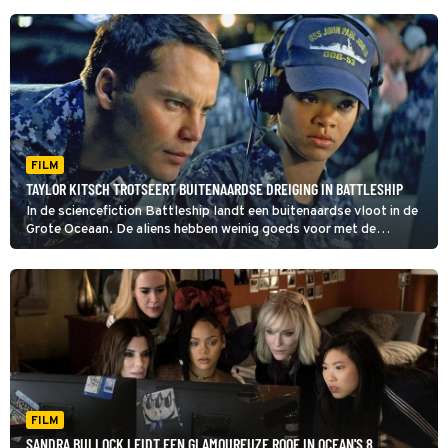
FILM
TAYLOR KITSCH TROTSEERT BUITENAARDSE DREIGING IN BATTLESHIP
In de sciencefiction Battleship landt een buitenaardse vloot in de
Grote Oceaan. De aliens hebben weinig goeds voor met de
mensheid. Aan een groep Amerikaanse en Japanse marineschepen
de eervolle taak het buitenaardse tuig te verslaan.
FILM
SANDRA BULLOCK LEIDT EEN GLAMOUREUZE ROOF IN OCEAN'S 8