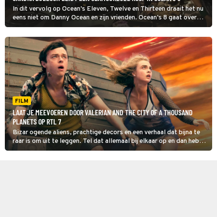
In dit vervolg op Ocean's Eleven, Twelve en Thirteen draait het nu
eens niet om Danny Ocean en zijn vrienden. Ocean's 8 gaat over
zijn zus Debbie en haar vrouwelijke handlangers.
FILM
LAAT JE MEEVOEREN DOOR VALERIAN AND THE CITY OF A THOUSAND
PLANETS OP RTL 7
Bizar ogende aliens, prachtige decors en een verhaal dat bijna te
raar is om uit te leggen. Tel dat allemaal bij elkaar op en dan heb
je Valerian and the City of a Thousand Planets.