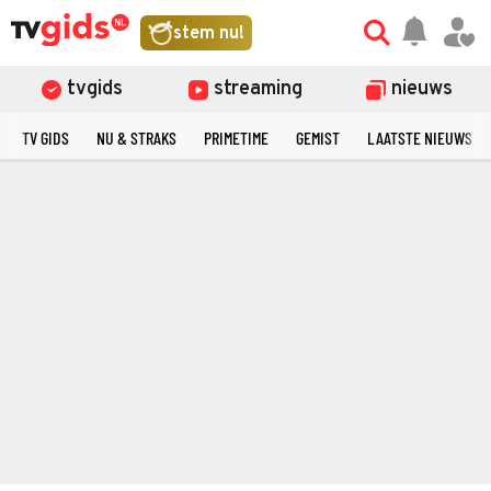
stem nu!
tvgids
streaming
nieuws
TV GIDS
NU & STRAKS
PRIMETIME
GEMIST
LAATSTE NIEUWS