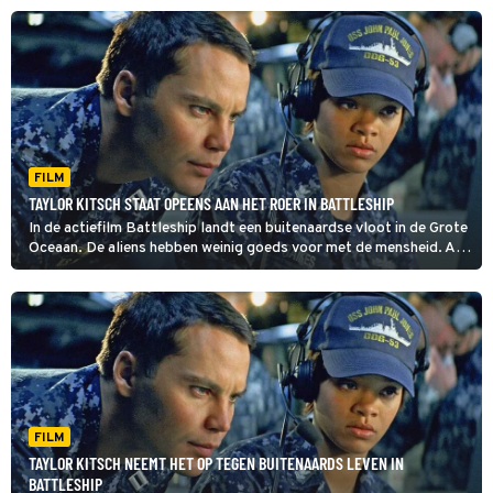
handlangers.
FILM
TAYLOR KITSCH STAAT OPEENS AAN HET ROER IN BATTLESHIP
In de actiefilm Battleship landt een buitenaardse vloot in de Grote
Oceaan. De aliens hebben weinig goeds voor met de mensheid. Aan
een groep Amerikaanse en Japanse marineschepen de
eervolle taak het buitenaardse tuig te verslaan.
FILM
TAYLOR KITSCH NEEMT HET OP TEGEN BUITENAARDS LEVEN IN
BATTLESHIP