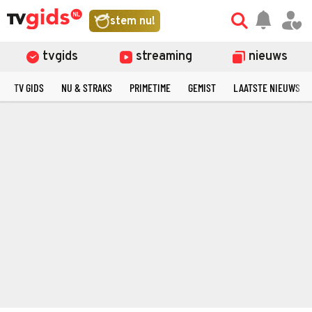
stem nu!
tvgids
streaming
nieuws
TV GIDS
NU & STRAKS
PRIMETIME
GEMIST
LAATSTE NIEUWS