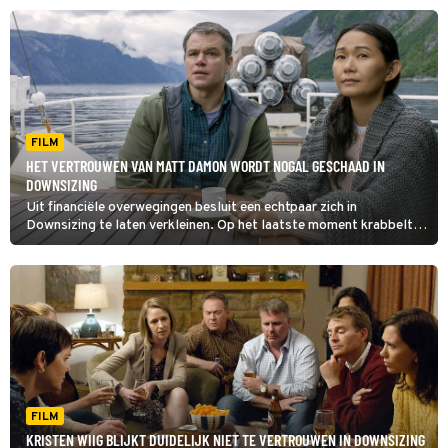
FILM
HET VERTROUWEN VAN MATT DAMON WORDT NOGAL GESCHAAD IN
DOWNSIZING
Uit financiële overwegingen besluit een echtpaar zich in
Downsizing te laten verkleinen. Op het laatste moment krabbelt
de vrouw terug.
FILM
KRISTEN WIIG BLIJKT DUIDELIJK NIET TE VERTROUWEN IN DOWNSIZING