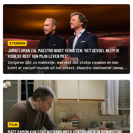
STERREN
JAMAI LOMAN ZAL MAESTRO NOOIT VERGETEN: 'HET GEVOEL NEEM IK
VOOR DE REST VAN MIJN LEVEN MEE'
Dirigeren lijkt zo makkelijk: wat met dat stokje zwaaien en dan
komt er vanzelf muziek uit het orkest. Maestro-deelnemer Jamai
Loman en zijn coach Rolf Verbeek weten beter. ‘Dirigent is een gek
vak’.
FILM
MATT DAMON KAN ECHT NIEMAND MEER VERTROUWEN IN DOWNSIZING