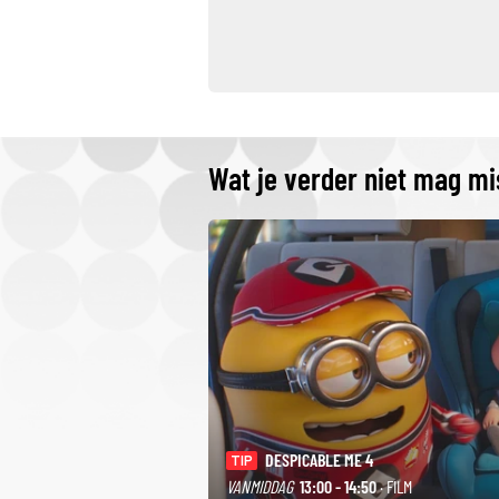
Wat je verder niet mag m
DESPICABLE ME 4
TIP
VANMIDDAG
13:00 - 14:50
· FILM