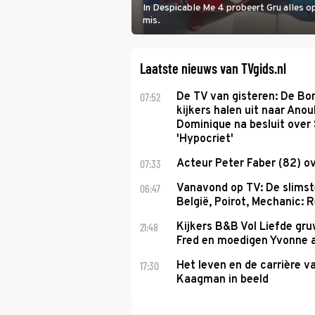
In Despicable Me 4 probeert Gru alles op
mis.
Laatste nieuws van TVgids.nl
07:52
De TV van gisteren: De B
kijkers halen uit naar Anou
Dominique na besluit over 
'Hypocriet'
07:33
Acteur Peter Faber (82) o
06:47
Vanavond op TV: De slims
België, Poirot, Mechanic: 
21:48
Kijkers B&B Vol Liefde gr
Fred en moedigen Yvonne 
17:30
Het leven en de carrière v
Kaagman in beeld