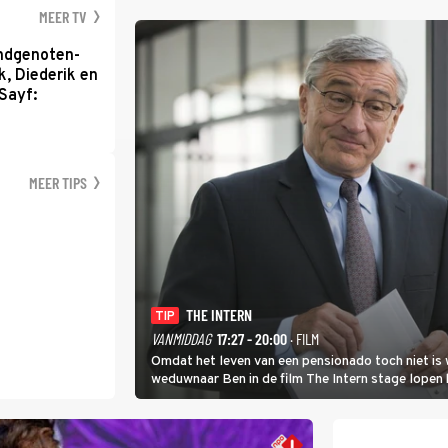
MEER TV
ondgenoten-
k, Diederik en
Sayf:
MEER TIPS
THE INTERN
TIP
VANMIDDAG
17:27 - 20:00
· FILM
Omdat het leven van een pensionado toch niet is 
weduwnaar Ben in de film The Intern stage lopen 
gouden zet blijkt te zijn.