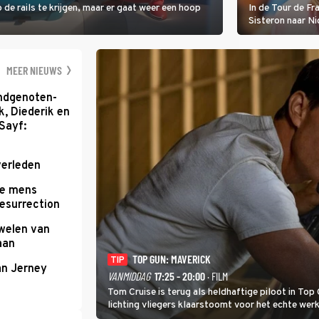
 de rails te krijgen, maar er gaat weer een hoop
In de Tour de F
Sisteron naar Ni
geleidelijke klim
zwaarste hindern
namelijk bloedh
MEER NIEUWS
ondgenoten-
k, Diederik en
Sayf:
verleden
te mens
Resurrection
uwelen van
aan
TOP GUN: MAVERICK
TIP
an Jerney
VANMIDDAG
17:25 - 20:00
· FILM
Tom Cruise is terug als heldhaftige piloot in Top 
lichting vliegers klaarstoomt voor het echte werk