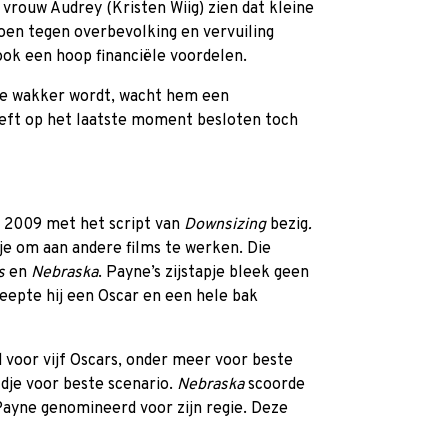
vrouw Audrey (Kristen Wiig) zien dat kleine
doen tegen overbevolking en vervuiling
ook een hoop financiële voordelen.
e wakker wordt, wacht hem een
eft op het laatste moment besloten toch
n 2009 met het script van
Downsizing
bezig
.
tje om aan andere films te werken. Die
ts
en
Nebraska
. Payne’s zijstapje bleek geen
leepte hij een Oscar en een hele bak
voor vijf Oscars, onder meer voor beste
ldje voor beste scenario.
Nebraska
scoorde
Payne genomineerd voor zijn regie. Deze