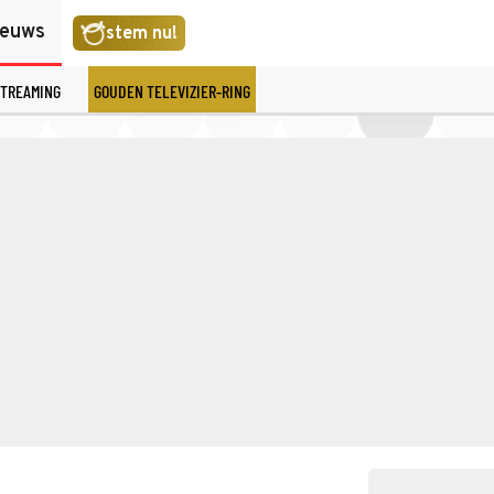
ieuws
stem nu!
TREAMING
GOUDEN TELEVIZIER-RING