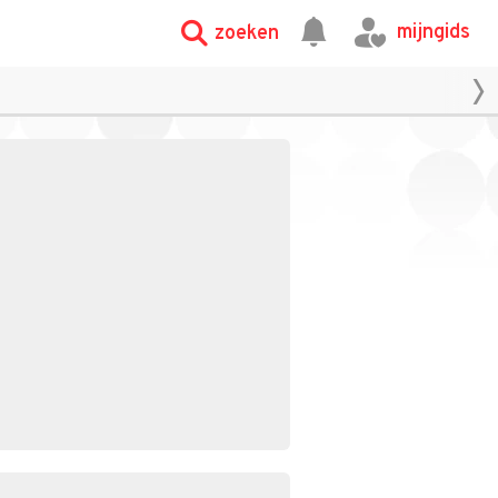
mijngids
zoeken