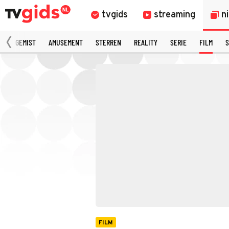
tvgids
streaming
n
N
GEMIST
AMUSEMENT
STERREN
REALITY
SERIE
FILM
S
FILM