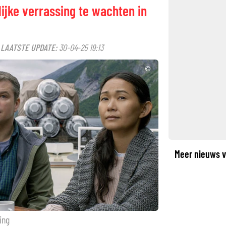
ijke verrassing te wachten in
LAATSTE UPDATE:
30-04-25 19:13
·
©
Meer nieuws v
ing