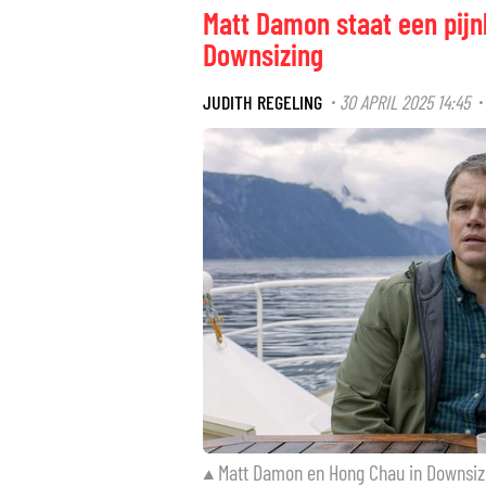
Matt Damon staat een pijnl
Downsizing
JUDITH REGELING
30 APRIL 2025 14:45
·
Matt Damon en Hong Chau in Downsiz