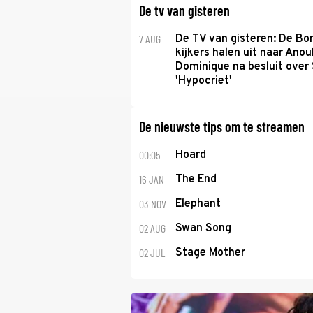
De tv van gisteren
7 AUG
De TV van gisteren: De B
kijkers halen uit naar Anou
Dominique na besluit over 
'Hypocriet'
De nieuwste tips om te streamen
00:05
Hoard
16 JAN
The End
03 NOV
Elephant
02 AUG
Swan Song
02 JUL
Stage Mother