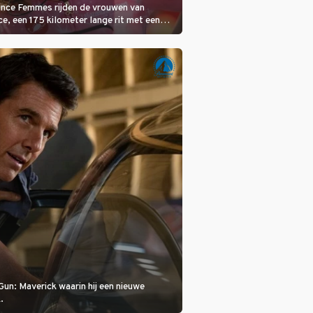
rance Femmes rijden de vrouwen van
ce, een 175 kilometer lange rit met een
 in het midden. Dat is mogelijk niet de
is, dat is de temperatuur. Het kan in Nice
eet worden.
Gun: Maverick waarin hij een nieuwe
.