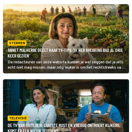
STERREN
ANNET MALHERBE DEELT HAAR TV-TIPS: 'IK HEB BREAKING BAD AL DRIE
KEER GEZIEN'
De redacteuren van deze website kunnen je wel zeggen dat je iets
echt niet mag missen, maar nóg leuker is om het rechtstreeks van
de tv-sterren zelf te horen. Annet Malherbe deelt vandaag haar
tips.
TELEVISIE
DE TV VAN GISTEREN: LAATSTE RUST EN VREUGD ONTROERT KIJKERS,
KOMT ER EEN NIEUW SEIZOEN?