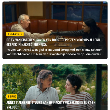
conservatieve leden van het complex twijfelen over de nieuwe
gezichten.
TELEVISIE
DE TV VAN GISTEREN: RAVEN VAN DORST GEPREZEN VOOR OPVALLEND
GESPEK IN NACHTDIEREN USA
Raven van Dorst was gisterenavond terug met een nieuw seizoen
van Nachtdieren USA en dat leverde bijzondere tv op, die duidelijk
door de kijker werd gewaardeerd. En er was uiteraard ook weer de
nodige reuring rondom Miljoenenjacht. We bespreken de TV van
gisteren.
SERIE
ANNET MALHERBE STUURT AAN OP MACHTSWISSELING IN RUST EN
VREUGD