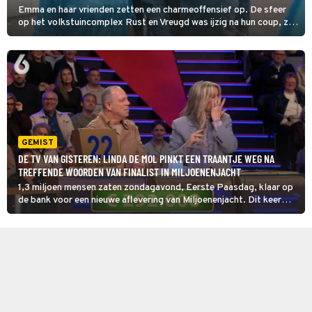
Emma en haar vrienden zetten een charmeoffensief op. De sfeer
op het volkstuincomplex Rust en Vreugd was ijzig na hun coup, ze
willen het weer gezellig en leuk maken. Maar het afgezette bestuur
broedt op wraak.
GEMIST
DE TV VAN GISTEREN: LINDA DE MOL PINKT EEN TRAANTJE WEG NA
TREFFENDE WOORDEN VAN FINALIST IN MILJOENENJACHT
1,3 miljoen mensen zaten zondagavond, Eerste Paasdag, klaar op
de bank voor een nieuwe aflevering van Miljoenenjacht. Dit keer
was het finalist Nicky die een gooi mocht doen naar een groot
geldbedrag.