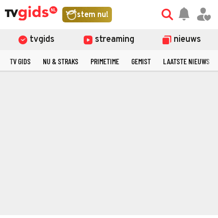
stem nu!
tvgids
streaming
nieuws
TV GIDS
NU & STRAKS
PRIMETIME
GEMIST
LAATSTE NIEUWS