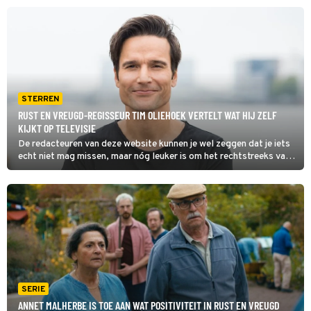
het vertelt, verandert de feeststemming in een grafstemming.
STERREN
RUST EN VREUGD-REGISSEUR TIM OLIEHOEK VERTELT WAT HIJ ZELF
KIJKT OP TELEVISIE
De redacteuren van deze website kunnen je wel zeggen dat je iets
echt niet mag missen, maar nóg leuker is om het rechtstreeks van
de tv-sterren zelf te horen. Vandaag is Rust en Vreugd-regisseur
Tim Oliehoek aan de beurt.
SERIE
ANNET MALHERBE IS TOE AAN WAT POSITIVITEIT IN RUST EN VREUGD