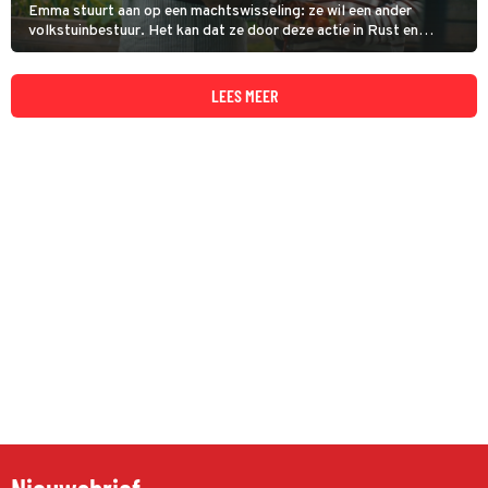
Emma stuurt aan op een machtswisseling: ze wil een ander
volkstuinbestuur. Het kan dat ze door deze actie in Rust en
Vreugd niet door alle kijkers aardig gevonden wordt. Vertolkster
Annet Malherbe: “Dat mag. Emma is soms ook lastig.'
LEES MEER