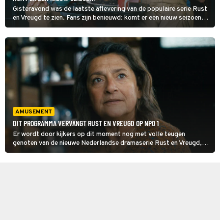
Gisteravond was de laatste aflevering van de populaire serie Rust
en Vreugd te zien. Fans zijn benieuwd: komt er een nieuw seizoen?
Het seizoensslot laat enige ruimte... En verder: Parels voor de
Zwijnen begon aan seizoen 2.
AMUSEMENT
DIT PROGRAMMA VERVANGT RUST EN VREUGD OP NPO 1
Er wordt door kijkers op dit moment nog met volle teugen
genoten van de nieuwe Nederlandse dramaserie Rust en Vreugd,
maar aan alles komt een eind.