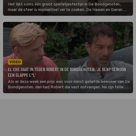
Het lijkt soms één groot spelletjesfestijn in De Bondgenoten,
maar de sfeer is momenteel ver te zoeken. De Haaien en Gieren
vliegen elkaar in de haren, en dat laat dan ook zijn sporen na. En
dan vooral bij nieuwkomer Demi.
VIDEO
EL CHE GAAT IN TEGEN ROBERT IN DE BONDGENOTEN: 'JE BENT GEWOON
EEN SLAPPE L*L'
Als er deze week een prijs was voor minst geliefde bewoner van De
Bondgenoten, dan had Robert die vast ontvangen. Na zijn felle
woordenwisseling met Esther krijgt hij het in de bovenstaande
video namelijk ook nog aan de stok met El Che.