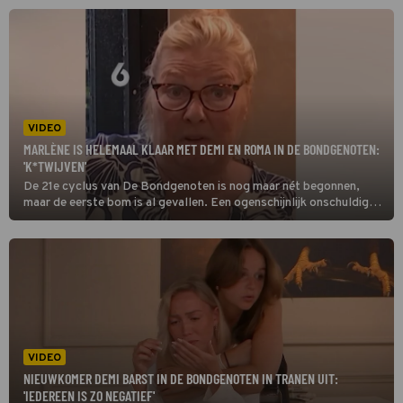
VIDEO
MARLÈNE IS HELEMAAL KLAAR MET DEMI EN ROMA IN DE BONDGENOTEN:
'K*TWIJVEN'
De 21e cyclus van De Bondgenoten is nog maar nét begonnen,
maar de eerste bom is al gevallen. Een ogenschijnlijk onschuldige
vraag over een glaasje wijn zorgt er namelijk voor dat Marlene
behoorlijk uit haar slof schiet tegenover Roma en Demi.
VIDEO
NIEUWKOMER DEMI BARST IN DE BONDGENOTEN IN TRANEN UIT:
'IEDEREEN IS ZO NEGATIEF'