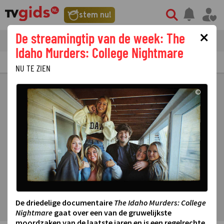
stem nu!
×
De streamingtip van de week: The
tvgids
streaming
nieuws
Idaho Murders: College Nightmare
TV GIDS
NU & STRAKS
PRIMETIME
GEMIST
LAATSTE NIEUWS
NU TE ZIEN
©
De driedelige documentaire
The Idaho Murders: College
Nightmare
gaat over een van de gruwelijkste
moordzaken van de laatste jaren en is een regelrechte