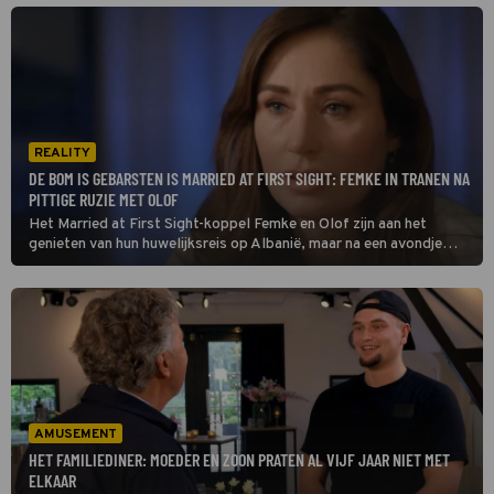
wijst en echt geen enkel blad voor haar mond neemt.
REALITY
DE BOM IS GEBARSTEN IS MARRIED AT FIRST SIGHT: FEMKE IN TRANEN NA
PITTIGE RUZIE MET OLOF
Het Married at First Sight-koppel Femke en Olof zijn aan het
genieten van hun huwelijksreis op Albanië, maar na een avondje
cocktails drinken floept er bij Olof een hele onhandige opmerking
uit richting zijn vrouw.
AMUSEMENT
HET FAMILIEDINER: MOEDER EN ZOON PRATEN AL VIJF JAAR NIET MET
ELKAAR