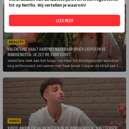
hit op Netflix. Wij vertellen je waarom!
LEES MEER
REALITY
VALENTIJNE HAALT HARD UIT NAAR HAAR BROER CASPER IN DE
BONDGENOTEN: 'JE ZET ME VOOR SCHUT'
Valentijne leek aan het begin van haar De Bondgenoten-avontuur
nog enthousiast om samen met haar broer Casper de strijd aan te
gaan, maar van die vrolijkheid is donderdag weinig over.
VIDEO
VIDEO: ANOUK EN SALAR BOTSEN IN DE BONDGENOTEN: ’KNETTERGEK'